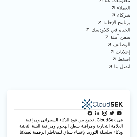
معلومات عنا
العملاء
شركاء
برنامج الإحالة
الحياة في كلاودسك
سفن آمنة
الوظائف
إعلانات
اضغط
اتصل بنا
في CloudSek، نجمع بين قوة الذكاء السيبراني ومراقبة
العلامة التجارية ومراقبة سطح الهجوم ومراقبة البنية التحتية
وذكاء سلسلة التوريد لإعطاء سياق للمخاطر الرقمية لعملائنا.