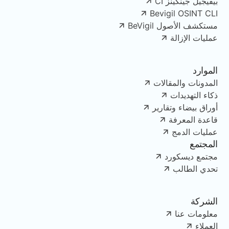
بيفيجيل جينكينز CI
Bevigil OSINT CLI
مستكشف الأصول BeVigil
عمليات الإزالة
الموارد
المدونات والمقالات
ذكاء التهديدات
أوراق بيضاء وتقارير
قاعدة المعرفة
عمليات الدمج
المجتمع
مجتمع ديسكورد
تحدي الطالب
الشركة
معلومات عنا
العملاء