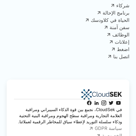
شركاء
برنامج الإحالة
الحياة في كلاودسك
سفن آمنة
الوظائف
إعلانات
اضغط
اتصل بنا
في CloudSek، نجمع بين قوة الذكاء السيبراني ومراقبة
العلامة التجارية ومراقبة سطح الهجوم ومراقبة البنية التحتية
وذكاء سلسلة التوريد لإعطاء سياق للمخاطر الرقمية لعملائنا.
سياسة GDPR
الخصوصية