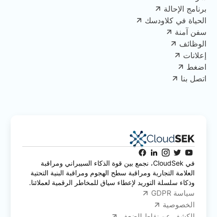
برنامج الإحالة
الحياة في كلاودسك
سفن آمنة
الوظائف
إعلانات
اضغط
اتصل بنا
في CloudSek، نجمع بين قوة الذكاء السيبراني ومراقبة
العلامة التجارية ومراقبة سطح الهجوم ومراقبة البنية التحتية
وذكاء سلسلة التوريد لإعطاء سياق للمخاطر الرقمية لعملائنا.
سياسة GDPR
الخصوصية
الكشف عن نقاط الضعف