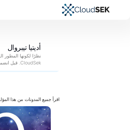
أديتيا تيبروال
CloudSek. قبل انضمامه إلى CloudSek، عمل لدى Zomato وInterviewBit.
اقرأ جميع المدونات من هذا المؤ