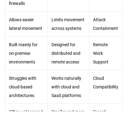
firewalls
Allows easier
Limits movement
Attack
lateral movement
across systems
Containment
Built mainly for
Designed for
Remote
on-premise
distributed and
Work
environments
remote access
Support
Struggles with
Works naturally
Cloud
cloud-based
with cloud and
Compatibility
architectures
SaaS platforms
Often widespread
Smaller and more
Breach
once breached
controlled
Impact
Requires network
Adapts easily to
Scalability