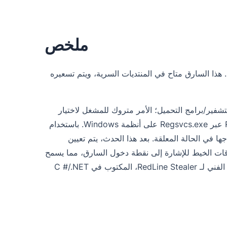
ملخص
ج MaaS (البرامج الضارة كخدمة). هذا السارق متاح في المنتديات السرية، ويتم تسعيره
ج البرامج الضارة للسرقة، لا يوفر مطورو Redline برامج التشفير/برامج التحميل؛ الأمر متروك للمشغل لاختيار
بدأ القياس عن بُعد في نشر سارق RedLine عبر Regsvcs.exe على أنظمة Windows. باستخدام
ل المحمل محتوى عملية Regsvcs.exe، التي يتم إنتاجها في الحالة المعلقة. بعد هذا الحدث، يتم تعيين
مول) في عملية Regsvcs ويتم التلاعب بسياقات الخيط للإشارة إلى نقطة دخول السارق، مما يسمح
للبرامج الضارة بالتنكر كعملية مشروعة على النظام. يغطي هذا التقرير التحليل الفني لـ RedLine Stealer، المكتوب في C #/.NET