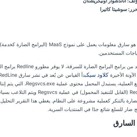
لف: أناندشوار أونيكريشنان
رر: سوشيتا كاتيرا
RedLine هو سارق معلومات يعمل على نموذ
تياجات المستخدمين.
مثل العديد من برام
كلاود سيك
لآونة الأخيرة
تقنية تفريغ العملية، يستبد
RedLine PE (القابل للتنفيذ المح
ج ضار للسلع شائع جدًا في المنتديات السرية.
السارق