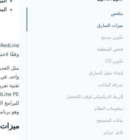
المؤ
المح
ملخص
ميزات السارق
تكوين مدمج
فحص المنطقة
وفقًا لاح
تكوين C2
إنشاء مثيل للسارق
واحد. في ا
سرقة البيانات
الربط الديناميكي لوقت التشغيل
معلومات النظام
وهو برنام
بيانات المتصفح
ميزات 
فايل جرابر