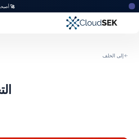
🚀
أصبحت CloudSek أول شركة للأمن السيبراني من أصل ه
إلى الخلف
الت