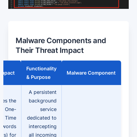
Malware Components and
Their Threat Impact
Functionality
Impact
Malware Component
& Purpose
A persistent
les the
background
of One-
service
Time
dedicated to
swords
intercepting
Ps) for
all incoming