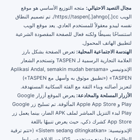
مجال التصيد الاحتيالي:
متجه التوزيع الأساسي هو موقع
الويب https://taspen[.]ahngo[.]cc/. تم تصميم النطاق
نفسه ليبدو معقولاً للمستخدم العادي. يعد موقع الويب
استنساخًا بسيطًا ولكنه فعال للصفحة المقصودة الشرعية
لتطبيق الهاتف المحمول.
الهندسة الاجتماعية المحلية:
تعرض الصفحة بشكل بارز
العلامة التجارية الرسمية لـ TASPEN وتستخدم الشعار
الإندونيسي «Aplikasi Andal, semakin mudah bersama
TASPEN» («تطبيق موثوق به وأسهل مع TASPEN»)
لتعزيز أصالته وبناء الثقة مع الفئة السكانية المستهدفة.
الأزرار المسلحة والمخادعة:
يعرض الموقع أزرار Google
Play و Apple App Store المألوفة. تم تسليح زر Google
Play لبدء التنزيل المباشر لملف APK الضار، بينما يعمل زر
App Store كشرك ذكي، حيث يعرض تنبيهًا باللغة
الإندونيسية: «Sistem sedang ditingkatkan» («تتم ترقية
النظام»). هذا يمنع مستخدمي iOS من الإبلاغ عن رابط