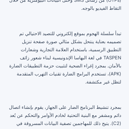
(OTPs) من رسائل SMS وحتى البيانات البيومترية من خلال
الملحق: مؤشرات التسوية (IOCs)
التقاط الفيديو بالوجه.
تبدأ سلسلة الهجوم بموقع إلكتروني للتصيد الاحتيالي تم
تصميمه بعناية ينتحل بشكل مثالي صورة صفحة تنزيل
التطبيق الرسمية، باستخدام العلامة التجارية وشعارات
TASPEN في لغة البهاسا الإندونيسية لبناء شعور زائف
بالأمان. بمجرد إغراء الضحية لتثبيت حزمة التطبيقات الضارة
(APK)، تستخدم البرامج الضارة تقنيات التهرب المتقدمة
لتظل غير مكتشفة.
بمجرد تنشيط البرنامج الضار على الجهاز، يقوم بإنشاء اتصال
دائم ومشفر مع البنية التحتية لخادم الأوامر والتحكم عن بُعد
(C2). يتيح ذلك للمهاجمين تصفية البيانات المسروقة في