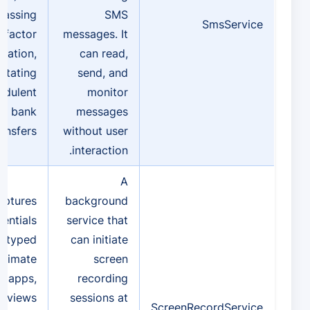
passing
SMS
SmsService
-factor
messages. It
ication,
can read,
litating
send, and
udulent
monitor
bank
messages
ansfers.
without user
interaction.
A
aptures
background
entials
service that
g typed
can initiate
gitimate
screen
g apps,
recording
views
sessions at
ScreenRecordService