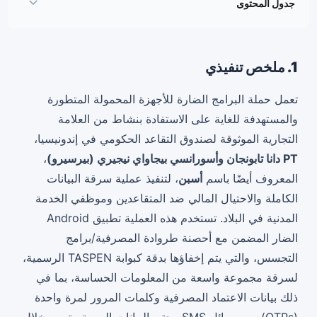
جدول المحتوى
1. ملخص تنفيذي
2. سياق التهديد الإندونيسي وناقل الهجوم
1. ملخص تنفيذي
3. الغوص التقني العميق: تحليل البرامج الضارة
تعمل حملة البرامج الضارة للأجهزة المحمولة المتطورة
4. الأوامر والتحكم وتسلل البيانات
والمستهدفة للغاية على الاستفادة بنشاط من العلامة
التجارية الموثوقة لصندوق التقاعد الحكومي في إندونيسيا،
5. خصم مرن: تقنيات التهرب والتحليل المضاد
PT دانا تابونجان وأسورانسي بيجاواي نيجيري (بيرسيرو)
،
6. تأثير الأعمال والمخاطر النظامية في إندونيسيا
المعروف أيضًا باسم
أسبن
، لتنفيذ عملية سرقة البيانات
7. مشهد التهديد الإقليمي: هجمات صناديق التقاعد عبر جنوب
الكاملة والاحتيال المالي ضد المتقاعدين وموظفي الخدمة
شرق آسيا
المدنية في البلاد. تستخدم هذه العملية تطبيق Android
الضار المضمن مع أحصنة طروادة المصرفية/برامج
8. توصيات استراتيجية للدفاع الوطني المنسق
التجسس، والتي يتم إخفاؤها بدقة كبوابة TASPEN الرسمية،
9. الخاتمة
لسرقة مجموعة واسعة من المعلومات الحساسة، بما في
المراجع
ذلك بيانات الاعتماد المصرفية وكلمات المرور لمرة واحدة