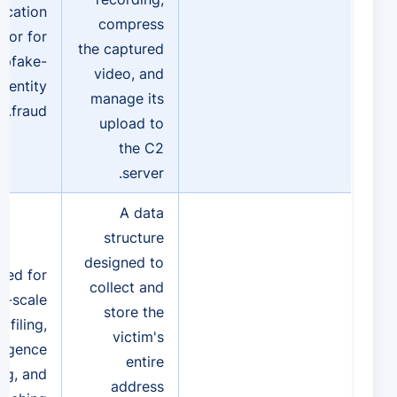
ication
compress
 or for
the captured
epfake-
video, and
dentity
manage its
fraud.
upload to
the C2
server.
A data
structure
designed to
sed for
collect and
e-scale
store the
ofiling,
victim's
lligence
entire
ng, and
address