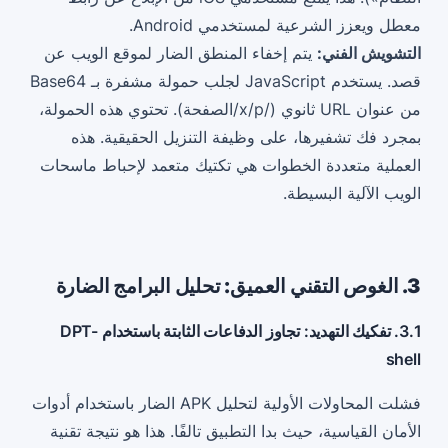
معطل ويعزز الشرعية لمستخدمي Android.
التشويش الفني:
يتم إخفاء المنطق الضار لموقع الويب عن
قصد. يستخدم JavaScript لجلب حمولة مشفرة بـ Base64
من عنوان URL ثانوي (/x/p/الصفحة). تحتوي هذه الحمولة،
بمجرد فك تشفيرها، على وظيفة التنزيل الحقيقية. هذه
العملية متعددة الخطوات هي تكتيك متعمد لإحباط ماسحات
الويب الآلية البسيطة.
3. الغوص التقني العميق: تحليل البرامج الضارة
3.1. تفكيك التهديد: تجاوز الدفاعات الثابتة باستخدام DPT-
shell
فشلت المحاولات الأولية لتحليل APK الضار باستخدام أدوات
الأمان القياسية، حيث بدا التطبيق تالفًا. هذا هو نتيجة تقنية