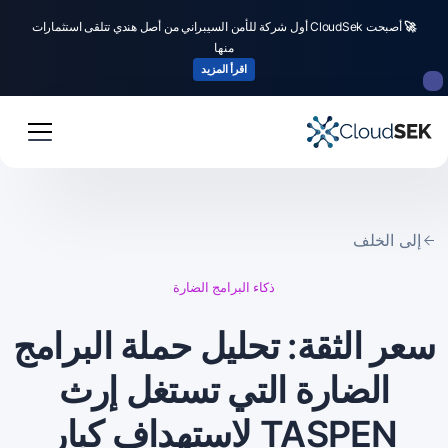
🚀
أصبحت CloudSek أول شركة للأمن السيبراني من أصل هندي تتلقى استثمارات
منها
اقرأ المزيد
إلى الخلف
ذكاء البرامج الضارة
سعر الثقة: تحليل حملة البرامج
الضارة التي تستغل إرث
TASPEN لاستهداف كبار