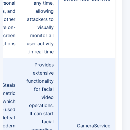
ersonal
any time,
es, and
allowing
s other
attackers to
tive on-
visually
screen
monitor all
actions.
user activity
in real time.
Provides
extensive
functionality
Steals
for facial
ometric
video
, which
operations.
be used
It can start
 defeat
facial
modern
CameraService
recording,