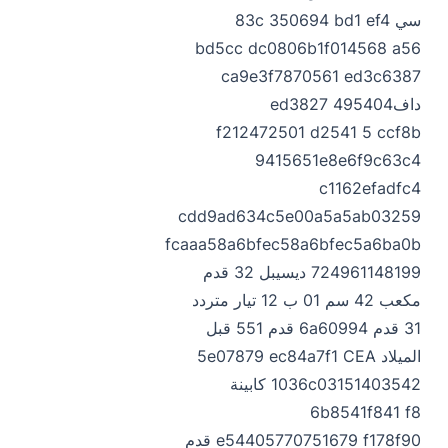
سي 83c 350694 bd1 ef4
bd5cc dc0806b1f014568 a56
ca9e3f7870561 ed3c6387
داف495404 ed3827
f212472501 d2541 5 ccf8b
9415651e8e6f9c63c4
c1162efadfc4
cdd9ad634c5e00a5a5ab03259
fcaaa58a6bfec58a6bfec5a6ba0b
724961148199 ديسيبل 32 قدم
مكعب 42 سم 01 ب 12 تيار متردد
31 قدم 6a60994 قدم 551 قبل
الميلاد 5e07879 ec84a7f1 CEA
1036c03151403542 كابينة
6b8541f841 f8
e54405770751679 f178f90 قدم