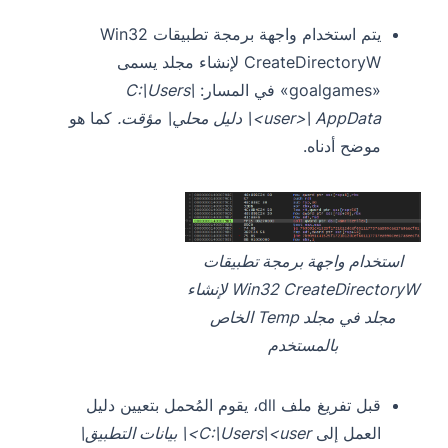
يتم استخدام واجهة برمجة تطبيقات Win32
CreateDirectoryW لإنشاء مجلد يسمى
«goalgames» في المسار:
C:\Users\
<user>\ AppData\ دليل محلي\ مؤقت.
كما هو
موضح أدناه.
استخدام واجهة برمجة تطبيقات
Win32 CreateDirectoryW لإنشاء
مجلد في مجلد Temp الخاص
بالمستخدم
قبل تفريغ ملف dll، يقوم المُحمل بتعيين دليل
العمل إلى
C:\Users\<user>\ بيانات التطبيق\