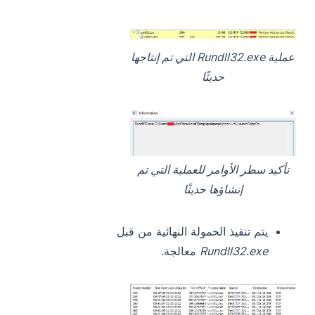
عملية Rundll32.exe التي تم إنتاجها
حديثًا
تأكيد سطر الأوامر للعملية التي تم
إنشاؤها حديثًا
يتم تنفيذ الحمولة النهائية من قبل
Rundll32.exe
معالجة.