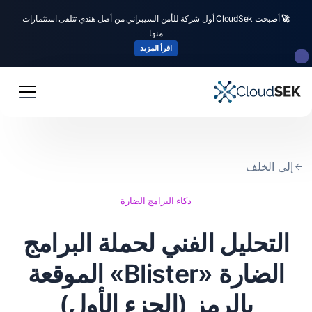
🚀
أصبحت CloudSek أول شركة للأمن السيبراني من أصل هندي تتلقى استثمارات
منها
اقرأ المزيد
إلى الخلف
ذكاء البرامج الضارة
التحليل الفني لحملة البرامج
الضارة «Blister» الموقعة
بالرمز (الجزء الأول)