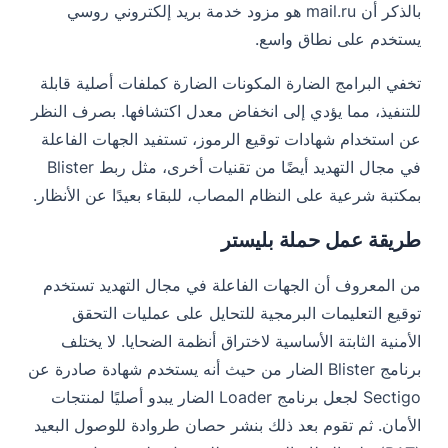
بالذكر أن mail.ru هو مزود خدمة بريد إلكتروني روسي
يستخدم على نطاق واسع.
تخفي البرامج الضارة المكونات الضارة كملفات أصلية قابلة
للتنفيذ، مما يؤدي إلى انخفاض معدل اكتشافها. بصرف النظر
عن استخدام شهادات توقيع الرموز، تستفيد الجهات الفاعلة
في مجال التهديد أيضًا من تقنيات أخرى، مثل ربط Blister
بمكتبة شرعية على النظام المصاب، للبقاء بعيدًا عن الأنظار.
طريقة عمل حملة بليستر
من المعروف أن الجهات الفاعلة في مجال التهديد تستخدم
توقيع التعليمات البرمجية للتحايل على عمليات التحقق
الأمنية الثابتة الأساسية لاختراق أنظمة الضحايا. لا يختلف
برنامج Blister الضار من حيث أنه يستخدم شهادة صادرة عن
Sectigo لجعل برنامج Loader الضار يبدو أصليًا لمنتجات
الأمان. ثم تقوم بعد ذلك بنشر حصان طروادة للوصول البعيد