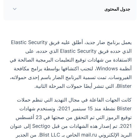
جدول المحتوى
طريقة عمل حملة بليستر
الاستفادة من شهادات توقيع التعليمات البرمجية لتجنب الاكتشاف
يعمل برنامج ضار جديد، أطلق عليه فريق Elastic Security
المرحلة الأولى من العدوى
الذي حدده فريق Elastic Security الذي حدده، على
المرحلة الثانية من العدوى
الاستفادة من شهادات توقيع التعليمات البرمجية الصالحة في
أنظمة Windows، لتجنب اكتشافها بواسطة برامج مكافحة
مؤشرات التسوية (IOCs)
الفيروسات. تمت تسمية البرنامج الضار باسم إحدى حمولاته،
Blister، التي تنشر أيضًا حمولات المرحلة الثانية.
كانت الجهات الفاعلة في مجال التهديد التي تنظم حملات
Blister نشطة منذ 15 سبتمبر 2021، وتستخدم شهادات
توقيع الرموز التي تم التحقق من صحتها في 23 أغسطس
2021. تم إصدار هذه الشهادات من قبل Sectigo إلى عنوان
البريد الإلكتروني mail.ru الخاص بـ Blist LLC. من الجدير