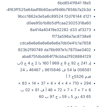
6bd8541f841 f8e5
7a5c4f63ff525e64adf8b60acef946b7656b7a2b3d
9bcc1862e3e5a6c89524 f2d76144 d121
d0ee95b1b8b5dffcaa23025318a60
8a414a40419e32282 d33 af3273
ff73a596a7ac8738e9
cdca6e6e6e6e6e6e6e7db0e41c1a7658
923b2f90749 da76b997e1c7870ae3402
aba875fdbdd64f79cbba2f928884129
إد 241 ج 92 ج 9 ج 969 أ 160 دا 2 ج 4 ج 0ب
006581 فا 54 ف 9615646 د 46467 د 24
قدم 5526ج 7 أ
294 × 710 × 4 × 4 × 4 × 37 × 14 × 83 ×
6 × 7 × 7 × 7 × 72 × 46 أ ف 61 × 02 ب
65 43 دي 5 د 59 د ج 97 ب 60