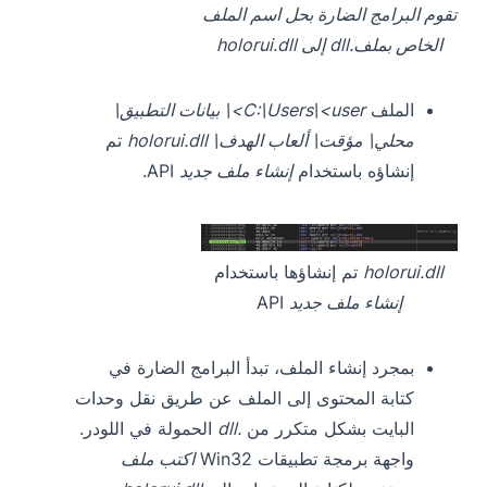
تقوم البرامج الضارة بحل اسم الملف
الخاص بملف.dll إلى holorui.dll
الملف
C:\Users\<user>\ بيانات التطبيق\
محلي\ مؤقت\ ألعاب الهدف\ holorui.dll
تم
إنشاؤه باستخدام
إنشاء ملف جديد
API.
holorui.dll
تم إنشاؤها باستخدام
إنشاء ملف جديد
API
بمجرد إنشاء الملف، تبدأ البرامج الضارة في
كتابة المحتوى إلى الملف عن طريق نقل وحدات
البايت بشكل متكرر من
.dll
الحمولة في اللودر.
واجهة برمجة تطبيقات Win32
اكتب ملف