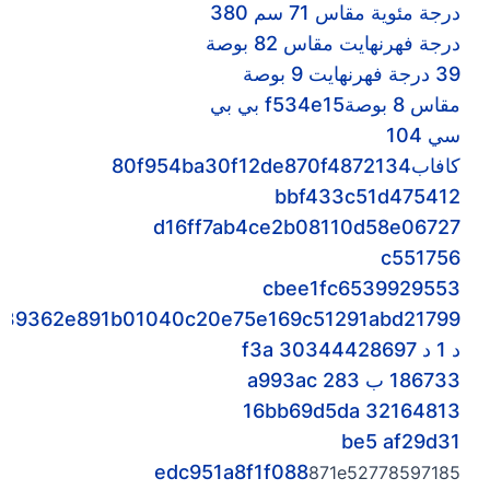
درجة مئوية مقاس 71 سم 380
درجة فهرنهايت مقاس 82 بوصة
39 درجة فهرنهايت 9 بوصة
مقاس 8 بوصة
f534e15 بي بي
سي 104
كافاب80f954ba30f12de870f48
72134
bbf433c51d475412
d16ff7ab4ce2b08110
d58e06727
c551756
cbee1fc6539929553
039362e891b01040c20e75e169c51291abd
21799
د 1 د 30344428697 f3a
186733 ب 283 a993ac
16
bb69d5da 32164813
be5 af29d31
edc951a8f1f088
871e52778597185