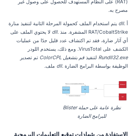
(RAT) على النظام المستهدف للحصول على وصول غير
مصرح به.
أ
.dll
يتم استخدام الملف كحمولة المرحلة الثانية لتنفيذ منارة
RAT/CobaltStrike المشفرة. منذ
.dll
لا يحتوي الملف على
أي آثار ضارة، فقد تم اكتشاف عدد قليل جدًا من عمليات
الكشف على VirusTotal. ومع ذلك، يستخدم اللودر
Rundll32.exe
لتنفيذ
قم بتشغيل ColorCPL
تم تصدير
الوظيفة بواسطة البرامج الضارة
.dll
ملف.
نظرة عامة على حملة Blister
للبرامج الضارة
الاستفادة من شهادات توقيع التعليمات البرمجية