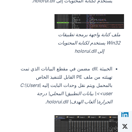
يستخدم لكتابة المحتويات إلى
holorui.dll
.
ملف كتابة واجهة برمجة تطبيقات
Win32 يستخدم لكتابة المحتويات
إلى holorui.dll
الخبيثة
.dll
مضمن في مقطع البيانات الذي تمت
تهيئته من ملف PE القابل للتنفيذ الخاص
بالمحمل ويتم نقل وحدات البايت إليه
C:\Users\
<user>\ بيانات التطبيق\ المحلي\ درجة
الحرارة\ ألعاب الهدف\ holorui.dll.