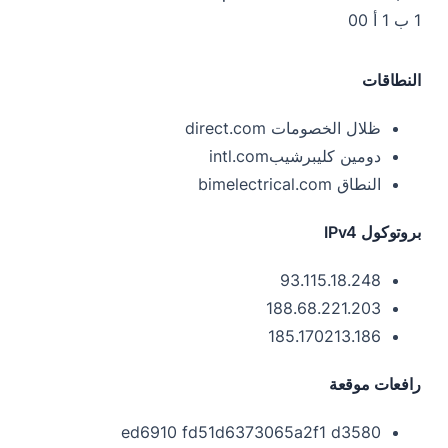
1 ب 1 أ 00
النطاقات
ظلال الخصومات direct.com
دومين كليبرشيبintl.com
النطاق bimelectrical.com
بروتوكول IPv4
93.115.18.248
188.68.221.203
185.170213.186
رافعات موقعة
ed6910 fd51d6373065a2f1 d3580