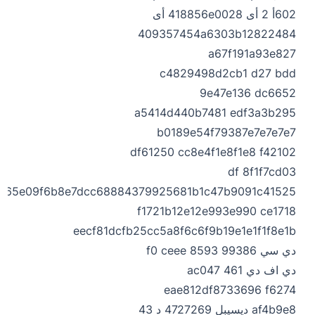
602أ 2 أى 418856e0028 أى
409357454a6303b12822484
a67f191a93e827
c4829498d2cb1 d27 bdd
9e47e136 dc6652
a5414d440b7481 edf3a3b295
b0189e54f79387e7e7e7e7
df61250 cc8e4f1e8f1e8 f42102
df 8f1f7cd03
b65e09f6b8e7dcc68884379925681b1c47b9091c41525
f1721b12e12e993e990 ce1718
eecf81dcfb25cc5a8f6c6f9b19e1e1f1f8e1b
دي سي 99386 f0 ceee 8593
دي اف دي 461 ac047
eae812df8733696 f6274
af4b9e8 ديسيبل 4727269 د 43