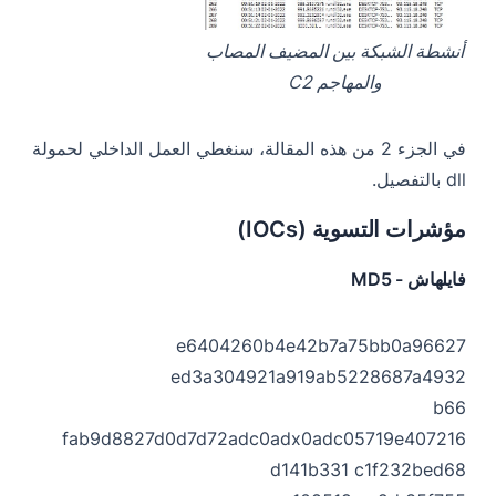
أنشطة الشبكة بين المضيف المصاب
والمهاجم C2
في الجزء 2 من هذه المقالة، سنغطي العمل الداخلي لحمولة
dll بالتفصيل.
مؤشرات التسوية (IOCs)
فايلهاش - MD5
e6404260b4e42b7a75bb0a96627
ed3a304921a919ab5228687a4932
b66
fab9d8827d0d7d72adc0adx0adc05719e407216
d141b331 c1f232bed68