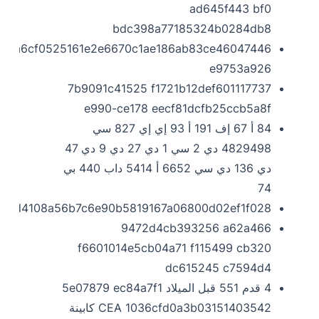
ad645f443 bf0
bdc398a77185324b0284db8
0ba6cf0525161e2e6670c1ae186ab83ce46047446
e9753a926
7b9091c41525 f1721b12def601117737
e990-ce178 eecf81dcfb25ccb5a8f
84 أ 67 إف 191 أ 93 إي إي 827 سي
4829498 دي 2 سي 1 دي 27 دي 9 دي 47
دي 136 دي سي 6652 أ 5414 داب 440 بي
74
10ed4108a56b7c6e90b5819167a06800d02ef1f028
9472d4cb393256 a62a466
f6601014e5cb04a71 f115499 cb320
dc615245 c7594d4
4 قدم 551 قبل الميلاد 5e07879 ec84a7f1
CEA 1036cfd0a3b03151403542 كابينة