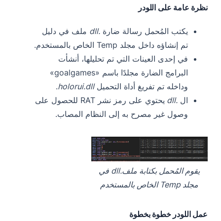
نظرة عامة على اللودر
يكتب المُحمل رسالة ضارة
.dll
ملف في دليل
تم إنشاؤه داخل مجلد Temp الخاص بالمستخدم.
في إحدى العينات التي تم تحليلها، أنشأت
البرامج الضارة مجلدًا باسم «goalgames»
وداخله تم تفريغ أداة التحميل
holorui.dll
.
ال
.dll
يحتوي على رمز نشر RAT للحصول على
وصول غير مصرح به إلى النظام المصاب.
يقوم المُحمل بكتابة ملف.dll في
مجلد Temp الخاص بالمستخدم
عمل اللودر خطوة بخطوة