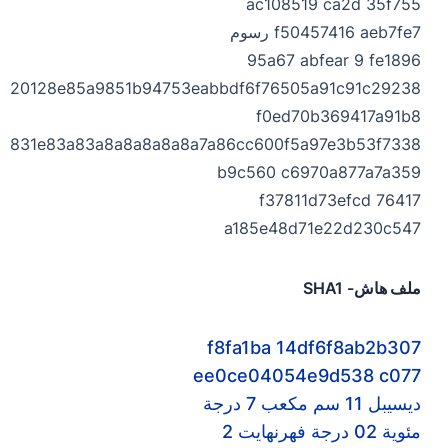
ac108519 ca2d 35f755
f50457416 aeb7fe7 رسوم
95a67 abfear 9 fe1896
b20128e85a9851b94753eabbdf6f76505a91c91c29238
f0ed70b369417a91b8
1e831e83a83a8a8a8a8a8a7a86cc600f5a97e3b53f7338
b9c560 c6970a877a7a359
f37811d73efcd 76417
a185e48d71e22d230c547
ملف هاش- SHA1
f8fa1ba 14df6f8ab2b307
ee0ce04054e9d538 c0
77
ديسيبل 11 سم مكعب 7 درجة
مئوية 02 درجة فهرنهايت 2