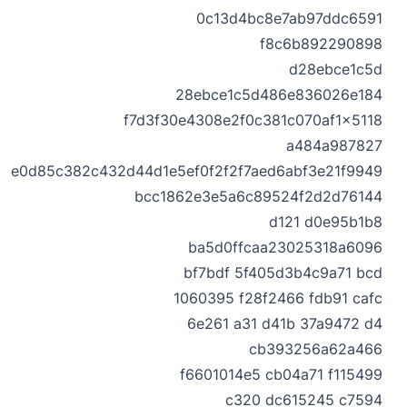
0c13d4bc8e7ab97ddc6591
f8c6b892290898
d28ebce1c5d
28ebce1c5d486e836026e184
f7d3f30e4308e2f0c381c070af1x5118
a484a987827
0ae0d85c382c432d44d1e5ef0f2f2f7aed6abf3e21f9949
bcc1862e3e5a6c89524f2d2d76144
d121 d0e95b1b8
ba5d0ffcaa23025318a6096
bf7bdf 5f405d3b4c9a71 bcd
1060395 f28f2466 fdb91 cafc
6e261 a31 d41b 37a9472 d4
cb393256a62a466
f6601014e5 cb04a71 f115499
c320 dc615245 c7594