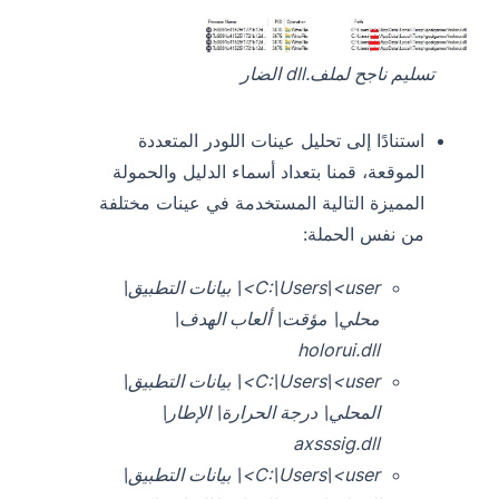
تسليم ناجح لملف.dll الضار
استنادًا إلى تحليل عينات اللودر المتعددة
الموقعة، قمنا بتعداد أسماء الدليل والحمولة
المميزة التالية المستخدمة في عينات مختلفة
من نفس الحملة:
C:\Users\<user>\ بيانات التطبيق\
محلي\ مؤقت\ ألعاب الهدف\
holorui.dll
C:\Users\<user>\ بيانات التطبيق\
المحلي\ درجة الحرارة\ الإطار\
axsssig.dll
C:\Users\<user>\ بيانات التطبيق\