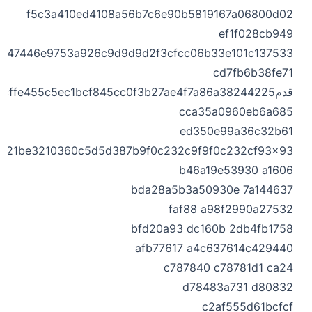
f5c3a410ed4108a56b7c6e90b5819167a06800d02
ef1f028cb949
6047446e9753a926c9d9d9d2f3cfcc06b33e101c137533
cd7fb6b38fe71
قدمcffe455c5ec1bcf845cc0f3b27ae4f7a86a38244225
cca35a0960eb6a685
ed350e99a36c32b61
321be3210360c5d5d387b9f0c232c9f9f0c232cf93x93
b46a19e53930 a1606
bda28a5b3a50930e 7a144637
faf88 a98f2990a27532
bfd20a93 dc160b 2db4fb1758
afb77617 a4c637614c429440
c787840 c78781d1 ca24
d78483a731 d80832
c2af555d61bcfcf