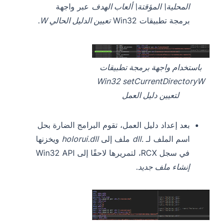
المحلية\ المؤقتة\ ألعاب الهدف
عبر واجهة
برمجة تطبيقات Win32
تعيين الدليل الحالي W
.
باستخدام واجهة برمجة تطبيقات
Win32 setCurrentDirectoryW
لتعيين دليل العمل
بعد إعداد دليل العمل، تقوم البرامج الضارة بحل
اسم الملف لـ
.dll
ملف إلى
holorui.dll
ويخزنها
في سجل RCX، لتمريرها لاحقًا إلى Win32 API
إنشاء ملف جديد
.