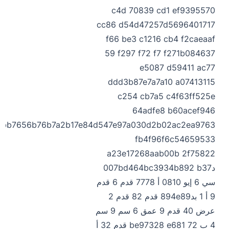
c4d 70839 cd1 ef9395570
cc86 d54d47257d5696401717
f66 be3 c1216 cb4 f2caeaaf
59 f297 f72 f7 f271b084637
e5087 d59411 ac77
ddd3b87e7a7a10 a07413115
c254 cb7a5 c4f63ff525e
64adfe8 b60acef946
bb7656b76b7a2b17e84d547e97a030d2b02ac2ea9763
fb4f96f6c54659533
a23e17268aab00b 2f75822
د007bd464bc3934b892 b37
سي 6 إيو 0810 أ 7778 قدم 6 قدم
9 أ 1 بد894e89 قدم 82 قدم 2
عرض 40 قدم 9 عمق 6 سم 9 سم
4 ب 72 be97328 e681 قدم 32 أ