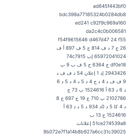
ad645f443bf0
bdc398a77185324b0284db8
ed241 c92f9c969a160
da2c4c0b006581
f54f9615646 d467d47 24 f55
26 ج 7 د ف 814 ج 5 ف 897 أ ف
65972041024 إب 74c7915
df0e18 ج 6364 ج 5 ف ب 9 ب
2943426 إد 1 إعلان 54 د ف ف د
9 ف ف د 4 د ج 4 د 5 د 4 د 5 د 6
د 6 د 63 أ 1524616 ب 73 ج
2102786 ب 710 ج 19 ج 697 ج 8
د 4 كا 5 د 0د 934 د 5 د د 63 أ
1524616 ج 13 ب
51ce274539a8 إعلانات
9b072e7f1a14b8b927a6cc31c39025