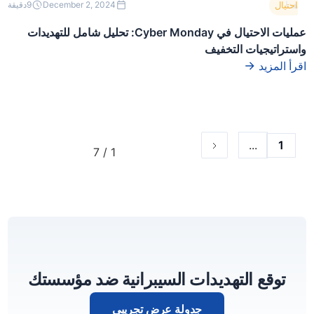
هذا
احتيال
December 2, 2024
9
دقيقة
نص
داخل
عمليات الاحتيال في Cyber Monday: تحليل شامل للتهديدات
كتلة
واستراتيجيات التخفيف
div.
اقرأ المزيد
...
1
1 / 7
توقع التهديدات السيبرانية ضد مؤسستك
جدولة عرض تجريبي