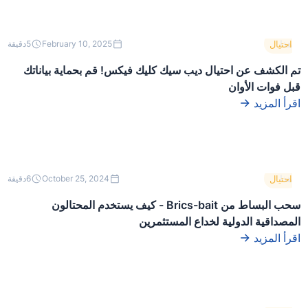
هذا
احتيال
February 10, 2025
5
دقيقة
نص
داخل
تم الكشف عن احتيال ديب سيك كليك فيكس! قم بحماية بياناتك
كتلة
قبل فوات الأوان
div.
اقرأ المزيد
هذا
احتيال
October 25, 2024
6
دقيقة
نص
داخل
سحب البساط من Brics-bait - كيف يستخدم المحتالون
كتلة
المصداقية الدولية لخداع المستثمرين
div.
اقرأ المزيد