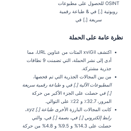
OSINT للحصول على مطبوعات
روبوتية [.] في & طباعة رقمية
سريعة [.] في
نظرة عامة على الحملة
اكتشف xviGil المئات من عناوين URL، مما
أدى إلى نشر الحملة، التي تضمنت 9 نطاقات
جذرية مشتركة.
من بين المجالات الجذرية التي تم فحصها،
المطبوعات الآلية [.] في
و
طباعة رقمية سريعة
[.] في
حصلت على الجزء الأكبر من حركة
المرور، 32.7٪ و 22٪ على التوالي.
كانت المجالات البارزة الأخرى
طباعة [.] xyz،
رابط إلكتروني [.] في، بصمة [.] في
، والتي
حصلت على 14.3% و 9.5% و 4.8% من حركة