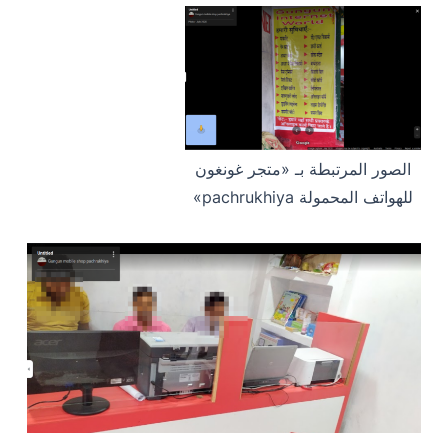
الصور المرتبطة بـ «متجر غونغون
للهواتف المحمولة pachrukhiya»