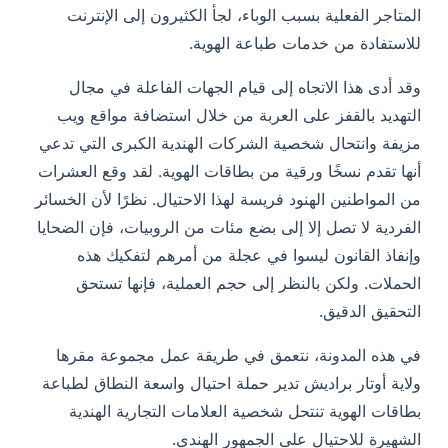
تم الكشف عن أرقام خدمة العملاء المزيفة
المتاجر الفعلية بسبب الوباء، لجأ الكثيرون إلى الإنترنت
تأثير الاحتيال
للاستفادة من خدمات طباعة الهوية.
تدابير التخفيف
وقد أدى هذا الاتجاه إلى قيام الجهات الفاعلة في مجال
التهديد بالقفز على العربة من خلال استضافة مواقع ويب
المراجع
مزيفة وانتحال شخصية الشركات الهندية الكبرى التي تدعي
الملحق
أنها تقدم نسخًا ورقية من بطاقات الهوية. لقد وقع العشرات
من المواطنين الهنود فريسة لهذا الاحتيال. نظرًا لأن الخسائر
الفردية لا تصل إلا إلى بضع مئات من الروبيات، فإن الضحايا
وإنفاذ القانون ليسوا في عجلة من أمرهم لتفكيك هذه
الحملات. ولكن بالنظر إلى حجم العملية، فإنها تستحق
التحقيق الدقيق.
في هذه المدونة، نتعمق في طريقة عمل مجموعة مقرها
ولاية أوتار براديش تدير حملة احتيال واسعة النطاق لطباعة
بطاقات الهوية تنتحل شخصية العلامات التجارية الهندية
الشهيرة للاحتيال على الجمهور الهندي.