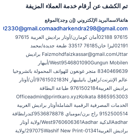
تم الكشف عن أرقام خدمة العملاء المزيفة
هاتف
الاسم
البريد الإلكتروني (إن وجد)
الموقع
292330@gmail.com
aadharkendra298@gmail.com
97615 02188أمان كومارن/أوتار براديش الغربية 97615
02191ليزا خان
76185 33517 طبعة جديدة/محمد
Faizmohdfaizkassar@gmail.comUttar
براديش
West9546801090Gungun Mobilen/أبيهار
8340469639 متجر غونغون للهواتف المحمولة باتشروخيا
عالم الإنترنت/راهول باتيل
بيهار 9761502183N/أن/أوتار
براديش الغربية9761502184 طباعة البطاقة
Officeadmin@printkaro.xyzKolkata
8865953003
الخدمات المصرفية الرقمية الشاملة
أوتار براديش الغربية
9152500514 راج برن/مومباي 9536878878كندرا
بطاقة
Aadharالذكية West9760606361Aadhar/ولاية أوتار
براديش الغربية01341-297075Washif New Print/ولاية