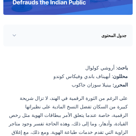
جدول المحتوى
مجموعة مقرها UP تدير عمليات احتيال واسعة النطاق لطباعة
بطاقات الهوية
باحث
: أروشي كولوال
ارتفاع عمليات الاحتيال في خدمة الطباعة في الهند
محللون
: أبهيناف باندي وفيكاس كوندو
تحقيق CloudSek في عمليات الاحتيال المتعلقة بطباعة الهوية
المحرر:
بينيلا سوزان جاكوب
تشريح عملية الاحتيال
على الرغم من الثورة الرقمية في الهند، لا تزال شريحة
جذب الضحايا إلى المجالات الخبيثة
كبيرة من السكان تفضل النسخ المادية على نظيراتها
نظرة عامة على الحملة
الرقمية، خاصة عندما يتعلق الأمر ببطاقات الهوية مثل رخص
القيادة، وآدهار، وما إلى ذلك، وهذه الحاجة تفسر وجود متاجر
تحليل مفصل للنطاقات المزيفة المكتشفة
الزاوية التي تقدم خدمات طباعة الهوية. ومع ذلك، مع إغلاق