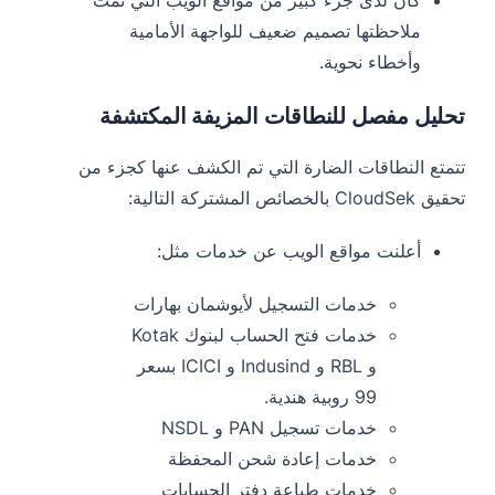
كان لدى جزء كبير من مواقع الويب التي تمت
ملاحظتها تصميم ضعيف للواجهة الأمامية
وأخطاء نحوية.
تحليل مفصل للنطاقات المزيفة المكتشفة
تتمتع النطاقات الضارة التي تم الكشف عنها كجزء من
تحقيق CloudSek بالخصائص المشتركة التالية:
أعلنت مواقع الويب عن خدمات مثل:
خدمات التسجيل لأيوشمان بهارات
خدمات فتح الحساب لبنوك Kotak
و RBL و Indusind و ICICI بسعر
99 روبية هندية.
خدمات تسجيل PAN و NSDL
خدمات إعادة شحن المحفظة
خدمات طباعة دفتر الحسابات