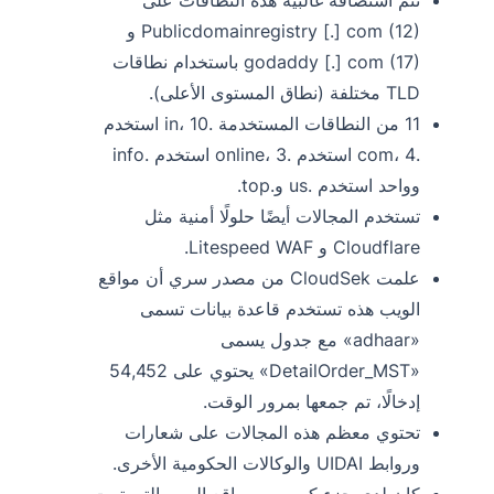
تتم استضافة غالبية هذه النطاقات على
Publicdomainregistry [.] com (12) و
godaddy [.] com (17) باستخدام نطاقات
TLD مختلفة (نطاق المستوى الأعلى).
11 من النطاقات المستخدمة .in، 10 استخدم
.com، 4 استخدم .online، 3 استخدم .info
وواحد استخدم .us و.top.
تستخدم المجالات أيضًا حلولًا أمنية مثل
Cloudflare و Litespeed WAF.
علمت CloudSek من مصدر سري أن مواقع
الويب هذه تستخدم قاعدة بيانات تسمى
«adhaar» مع جدول يسمى
«DetailOrder_MST» يحتوي على 54,452
إدخالًا، تم جمعها بمرور الوقت.
تحتوي معظم هذه المجالات على شعارات
وروابط UIDAI والوكالات الحكومية الأخرى.