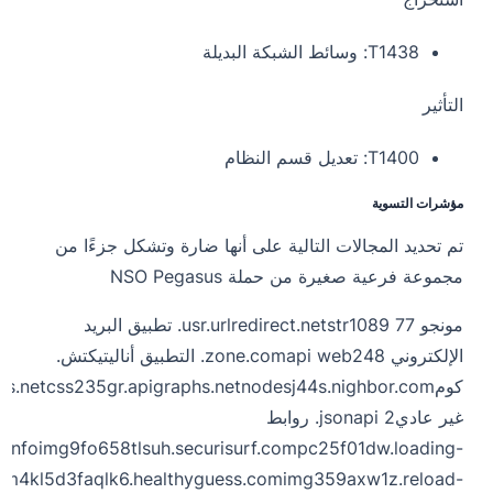
T1438: وسائط الشبكة البديلة
التأثير
T1400: تعديل قسم النظام
مؤشرات التسوية
تم تحديد المجالات التالية على أنها ضارة وتشكل جزءًا من
مجموعة فرعية صغيرة من حملة NSO Pegasus
مونجو 77 usr.urlredirect.net
str1089. تطبيق البريد
الإلكتروني zone.com
api web248. التطبيق أناليتيكتش.
كوم
nodesj44s.nighbor.com
css235gr.apigraphs.net
ts.net
غير عادي
jsonapi 2. روابط
.info
img9fo658tlsuh.securisurf.com
pc25f01dw.loading-
m4kl5d3faqlk6.healthyguess.com
img359axw1z.reload-