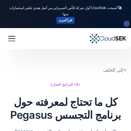
🚀
أصبحت CloudSek أول شركة للأمن السيبراني من أصل هندي تتلقى استثمارات
منها
اقرأ المزيد
إلى الخلف
ذكاء البرامج الضارة
كل ما تحتاج لمعرفته حول
برنامج التجسس Pegasus