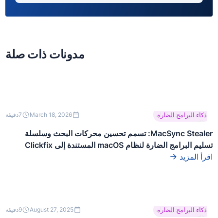
مدونات ذات صلة
هذا نص داخل كتلة
ذكاء البرامج الضارة
March 18, 2026
7
دقيقة
div.
MacSync Stealer: تسمم تحسين محركات البحث وسلسلة
تسليم البرامج الضارة لنظام macOS المستندة إلى Clickfix
اقرأ المزيد
هذا نص داخل كتلة
ذكاء البرامج الضارة
August 27, 2025
9
دقيقة
div.