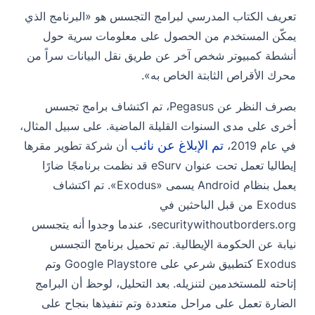
تعريف الكتاب المدرسي لبرامج التجسس هو «البرنامج الذي
يمكّن المستخدم من الحصول على معلومات سرية حول
أنشطة كمبيوتر شخص آخر عن طريق نقل البيانات سراً من
محرك الأقراص الثابتة الخاص به».
بصرف النظر عن Pegasus، تم اكتشاف برامج تجسس
أخرى على مدى السنوات القليلة الماضية. على سبيل المثال،
تم الإبلاغ عن نائب
في عام 2019،
أن شركة تطوير مقرها
إيطاليا تعمل تحت عنوان eSurv قد نظمت برنامجًا ضارًا
يعمل بنظام Android يسمى «Exodus». تم اكتشاف
Exodus من قبل الباحثين في
securitywithoutborders.org، عندما وجدوا أنه يتجسس
نيابة عن الحكومة الإيطالية. تم تحميل برنامج التجسس
Exodus كتطبيق شرعي على Google Playstore وتم
إتاحته للمستخدمين لتنزيله. بعد التحليل، لوحظ أن البرامج
الضارة تعمل على مراحل متعددة وتم تنفيذها بنجاح على