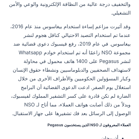
والتخفيف درجة عالية من النظافة الإلكترونية والوعي والأمن
التشغيلي.
وقد أثيرت مزاعم إساءة استخدام بيغاسوس منذ عام 2016،
عندما تم استخدام التصيد الاحتيالي كناقل هجوم لنشر
بيغاسوس. في عام 2019، رفع فيسبوك دعوى قضائية ضد
مجموعة NSO زاعمًا أنه تم استخدام خوادم Whatsapp
لنشر Pegasus على 1400 هاتف محمول في محاولة
لاستهداف الصحفيين والدبلوماسيين ونشطاء حقوق الإنسان
وكبار المسؤولين الحكوميين والأطراف الأخرى من خلال
استغلال يوم الصفر. ادعت الدعوى القضائية أن البرامج
الضارة لم تكن قادرة على كسر التشفير المملوك لفيسبوك،
وبدلاً من ذلك أصابت هواتف العملاء، مما أتاح لـ NSO
الوصول إلى الرسائل بعد فك تشفيرها على جهاز الاستقبال.
العملاء المعروفون لـ NSO الذين يستخدمون Pegasus
أذربيجان