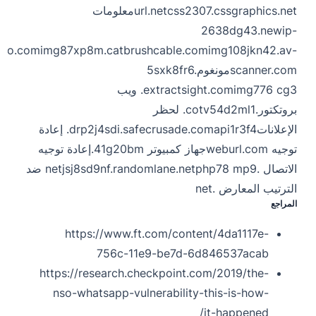
css2307.cssgraphics.net
url.net
معلومات
2638dg43.newip-
nfo.com
img87xp8m.catbrushcable.com
img108jkn42.av-
scanner.com
مونغوم5sxk8fr6.
extractsight.com
img776 cg3. ويب
بروتكتور.co
tv54d2ml1. لحظر
الإعلانات
drp2j4sdi.safecrusade.com
api1r3f4. إعادة
توجيه weburl.com
جهاز كمبيوتر 41g20bm.إعادة توجيه
الاتصال .net
jsj8sd9nf.randomlane.net
php78 mp9 ضد
الترتيب المعارض .net
المراجع
https://www.ft.com/content/4da1117e-
756c-11e9-be7d-6d846537acab
https://research.checkpoint.com/2019/the-
nso-whatsapp-vulnerability-this-is-how-
it-happened/