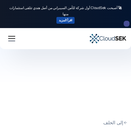
🚀
أصبحت CloudSek أول شركة للأمن السيبراني من أصل هندي تتلقى استثمارات
منها
اقرأ المزيد
إلى الخلف