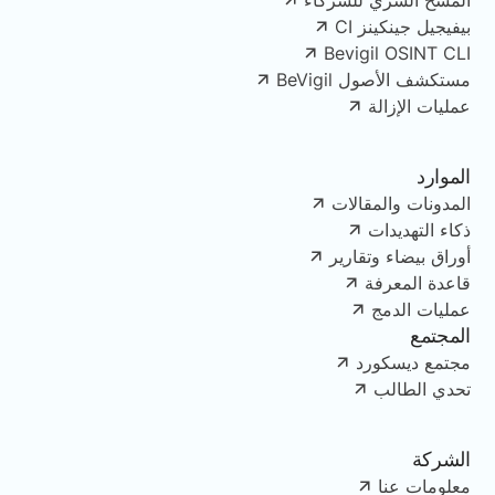
المسح السري للشركاء
بيفيجيل جينكينز CI
Bevigil OSINT CLI
مستكشف الأصول BeVigil
عمليات الإزالة
الموارد
المدونات والمقالات
ذكاء التهديدات
أوراق بيضاء وتقارير
قاعدة المعرفة
عمليات الدمج
المجتمع
مجتمع ديسكورد
تحدي الطالب
الشركة
معلومات عنا