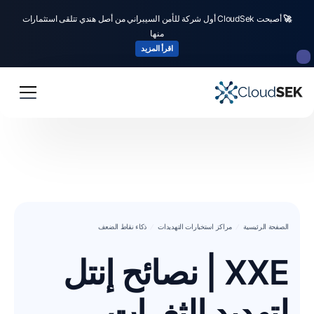
🚀
أصبحت CloudSek أول شركة للأمن السيبراني من أصل هندي تتلقى استثمارات
منها
اقرأ المزيد
الصفحة الرئيسية
مراكز استخبارات التهديدات
ذكاء نقاط الضعف
XXE | نصائح إنتل
لتهديد الثغرات