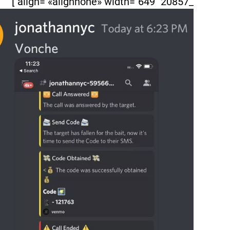
_20857" align= «alignnone» width="649"]