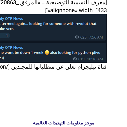
«alignnone» width="433"]
قناة تيليجرام تعلن عن متطلباتها للمجندين [/caption]
موجز معلومات التهديدات العالمية