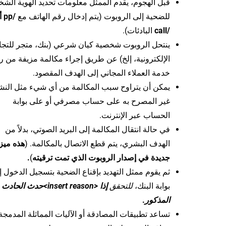
قبل الهجوم، يقدم الممثل معلومات تحديد الهوية الش
للضحية إلى الروبوت (يتم إدخال رقم الهاتف مع
/pp
/call
البادئات).
ينتحل الروبوت شخصية كيان شرعي (بنك، متجر للتجا
الإلكترونية، إلخ) عن طريق إجراء مكالمة مزيفة من ر
خدمة العملاء المجاني إلى الهدف المقصود.
يمكن أن يتراوح سبب المكالمة من أي شيء مثل الن
غير المصرح به على حساب مصرفي أو على بوابة
الحساب عبر الإنترنت.
في حالة انتقال المكالمة إلى البريد الصوتي، بدلاً من
الهدف البشري، يتم قطع الاتصال بالمكالمة. (
هذه ميز
جديدة في إصدار الروبوت الذي تمت ترقيته
)
.
ثم يقوم ممثل التهديد بإقناع الضحية بتسجيل الدخول إ
بوابة البنك،
للتحقق
إذا <insert reason>حدث الحادث
المذكور
.
تساعد تطبيقات المصادقة أو الآليات المماثلة المدمج