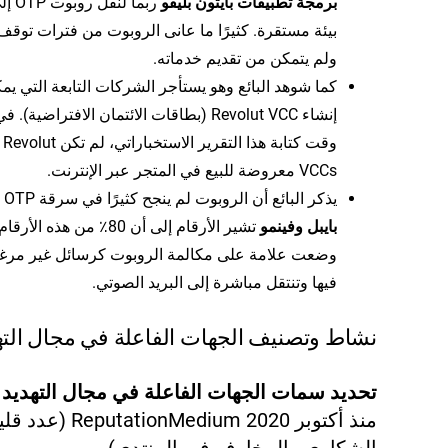
برمجة تطبيقات بايثون بليفو
ربما لنقل روبو
بيئة مستقرة. كثيرًا ما عانى الروبوت من فترات توقف
ولم يتمكن من تقديم خدماته.
كما شوهد البائع وهو يستأجر الشركات التابعة التي يمك
إنشاء Revolut VCC (بطاقات الائتمان الافتراضية). ف
وقت كتابة هذا التقرير الاستخباراتي، لم تكن Revolut
VCCs معروضة للبيع في المتجر عبر الإنترنت.
يذكر البائع أن الروبوت لم ينجح كثيرًا في سرقة OTP منه
بايبل وفينمو
تشير الأرقام إلى أن 80٪ من هذه الأر
وضعت علامة على مكالمة الروبوت كرسائل غير مر
فيها وتنتقل مباشرة إلى البريد الصوتي.
نشاط وتصنيف الجهات الفاعلة في مجال الته
تحديد سمات الجهات الفاعلة في مجال التهديد
ن
منذ أكتوبر 2020 tationMedium