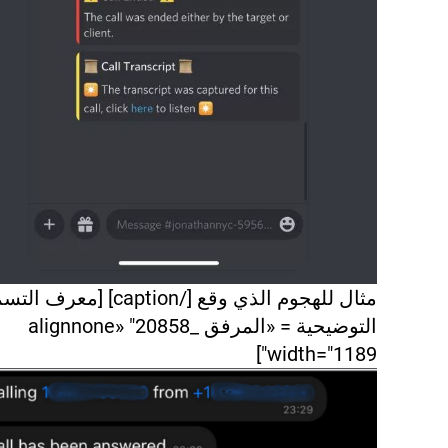
مثال للهجوم الذي وقع [/caption] [معرف
التوضيحية = «المرفق _20858" alignnone»
width="1189"]