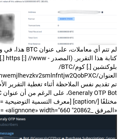
لم تتم أي معاملات، على عنوان BTC
كتابة هذا التقرير. (المصدر - https [:] //www [
بلوكتشين [.] كوم/BTC/
تم تقديم نفس الملاحظة أثناء تغطية التقرير ال
مختلفًا [/caption] [معرف التسمية التوضيحية =
«المرفق _20862" align= «alignnone» width="660"]