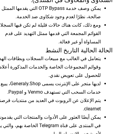
الشكاوى والمخاوف في المنتدى).
يمكن وصف خدمة OTP Bypass التي يقدمها الممث
صالحة، نظرًا لعدم وجود شكاوى ضد الخدمة.
ومع ذلك، كانت هناك حالات قليلة لم تكن فيها السجلا
القوائم المجمعة التي قدمها ممثل التهديد على قدم
المساواة أو غير فعالة.
الحالة الحالية التاريخ النشط
يتعامل في الغالب مع مبيعات السجلات وبطاقات الهدا
وقوائم المجموعات الخاصة والخدمات المذكورة أعلاه
للحصول على تعويض نقدي.
لديها متجر على الإنترنت يسمى Generaly.Shop، يبيع
خدمات السحب التي تستهدف Venmo و Paypal.
يتم الإعلان عن الروبوت في العديد من منتديات قرصن
clearnet.
يمكن أيضًا العثور على الأدوات والمنتجات التي يقدمونه
في المنتدى على قناة Telegram الخاصة بهم، وا
لأي شخص الانضمام إليها.