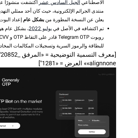
الجيل السادس عشر
الاصطناعي
اكتشفت منشورًا ع
منتدى الجرائم الإلكترونية، حيث كان أحد ممثلي التهدي
يعلن عن النسخة المطورة من
بشكل عام
إعداد البوت
يوليو 2022
تم اكتشافه في الأصل في
، بشكل عام هو
روبوت Telegram OTP قادر على التقاط OTP و V
للبطاقة والرموز السرية وتسجيلات المكالمات المخاد
«alignnone» العرض = «1281"]