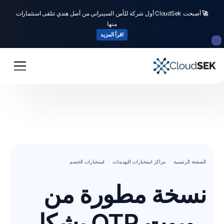
🚀
أصبحت CloudSek أول شركة للأمن السيبراني من أصل هندي تتلقى استثمارات
منها
اقرأ المزيد
الصفحة الرئيسية
مراكز استخبارات التهديدات
استخبارات الخصم
نسخة مطورة من
روبوت OTP بشكل