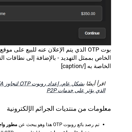
بوت OTP الذي يتم الإعلان عنه للبيع على موق
الخاص بممثل التهديد - بالإضافة إلى نطاقات ال
الخاصة به [/caption]
اقرأ أيضًا
بشكل عام، إ
الذي يؤثر على خدمات P2P
معلومات من منتديات الجرائم الإلكترونية
تم رصد بائع روبوت OTP هذا وهو يبحث عن
مطور واج