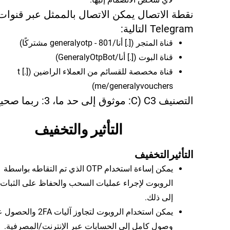
نقطة الاتصال يمكن الاتصال بالممثل عبر قنوات
Telegram التالية:
قناة المتجر ([.] أنا/generalyotp - 801 مشتركًا)
قناة البوت ([.] أنا/GeneralyOtpBot)
قناة مخصصة للقسائم من العملاء الراضين (t [.]
me/generalyvouchers)
التصنيف C3 (C: موثوق إلى حد ما، 3: ربما صحيح)
التأثير والتخفيف
التأثير
التخفيف
يمكن إساءة استخدام OTP الذي تم التقاطه بواسطة
الروبوت لإجراء عمليات السحب والحفاظ على الثبات 
إلى ذلك.
يمكن استخدام الروبوت لتجاوز آليات 2FA 
وصول كامل إلى الحسابات عبر الإنترنت/المصرفية.