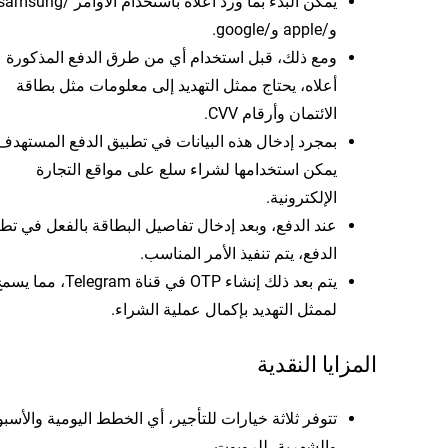
يمكن البدء بما ورد أعلاه باستخدام الأوامر /msung
و/apple و/google.
ومع ذلك، قبل استخدام أي من طرق الدفع المذكورة
أعلاه، يحتاج ممثل التهديد إلى معلومات مثل بطاقة
الائتمان وأرقام CVV.
بمجرد إدخال هذه البيانات في تطبيق الدفع المستهدف
يمكن استخدامها لشراء سلع على مواقع التجارة
الإلكترونية.
عند الدفع، وبعد إدخال تفاصيل البطاقة بالفعل في تط
الدفع، يتم تنفيذ الأمر المناسب.
يتم بعد ذلك إنشاء OTP في قناة Telegram، مما
لممثل التهديد بإكمال عملية الشراء.
المزايا النقدية
تتوفر ثلاثة خيارات للتأجير، أي الخطط اليومية والأسب
والشهرية، للروبوت.