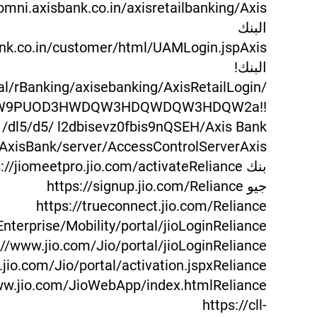
/omni.axisbank.co.in/axisretailbanking/Axis
البنك
ank.co.in/customer/html/UAMLogin.jspAxis
البنك!
tal/rBanking/axisebanking/AxisRetailLogin/
MDBW9PUOD3HWDQW3HDQWDQW3HDQW2a!!
/dl5/d5/ l2dbisevz0fbis9nQSEH/Axis Bank
AxisBank/server/AccessControlServerAxis
بنك ://jiomeetpro.jio.com/activateReliance
جيو https://signup.jio.com/Reliance
https://trueconnect.jio.com/Reliance
nterprise/Mobility/portal/jioLoginReliance
://www.jio.com/Jio/portal/jioLoginReliance
jio.com/Jio/portal/activation.jspxReliance
ww.jio.com/JioWebApp/index.htmlReliance
https://cll-