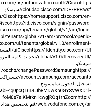
sco.com/as/authorization.oauth2Ciscohttps
//cloudso.cisco.com/IDP/PRP.wsfسيسكو
m/Ciscohttps://homesupport.cisco.com/en-
Ciscohttps://id.cisco.com/signin/password-
y.cisco.com/api/tenants/global/v1/am/login-
/api/tenants/global/v1/am/protocol/openid-
sco.com/ui/tenants/global/v1.0/enrollment-
s:// Identity.cisco.com/UI
/global/v1.0/Recovery-UI/تحديث كلمة الم
سيسكو
/v1/odchb/changePasswordSamsunghttps://
ccount.samsung.com/accounts
تسجيل الدخول سامسونج
7ndzTabF4q0pcQTuDLJb8MDwXb0GYSVWXD1i-
foM0e7e.KMrkn1cwgjROq1rnZoomhttp://
web.vodafone.com.eg/ar/قم بتخصيص هدا