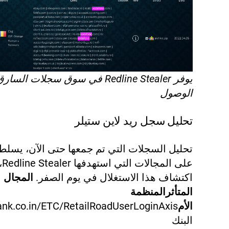
يوفر Redline Stealer في سوق سجلات ال
الوصول
تحليل سجل ريد لاين ستيلر
تحليل السجلات التي تم جمعها حتى الآن، يسلط
على ا
اكتشاف هذا الاستغلال في يوم الصفر.
المجال
المتأثر
المنظمة
الأم
bank.co.in/ETC/RetailRoadUserLoginAxis
البنك