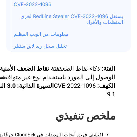
CVE-2022-1096
يستغل RedLine Stealer CVE-2022-1096 لخرق
المنظمات والأفراد
معلومات من الويب المظلم
تحليل سجل ريد لاين ستيلر
الفئة:
ذكاء نقاط الضعف
فئة نقاط الضعف الأمنية:
الوصول إلى المورد باستخدام نوع غير متوافق
غط
الكهف:
CVE-2022-1096
السيرة الذاتية: 3.0 النتيجة:
9.1
ملخص تنفيذي
اكتشف فريق أبحاث التهديدات في loudSek