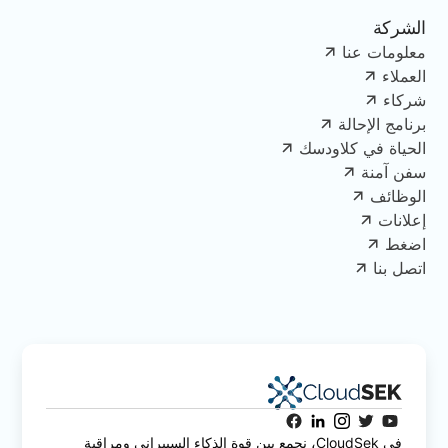
الشركة
معلومات عنا
العملاء
شركاء
برنامج الإحالة
الحياة في كلاودسك
سفن آمنة
الوظائف
إعلانات
اضغط
اتصل بنا
في CloudSek، نجمع بين قوة الذكاء السيبراني ومراقبة