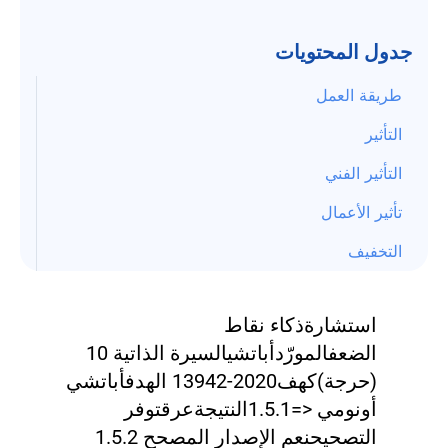
جدول المحتويات
طريقة العمل
التأثير
التأثير الفني
تأثير الأعمال
التخفيف
استشارة
ذكاء نقاط
الضعف
المورّد
أباتشي
السيرة الذاتية
10
(حرجة)
كهف
2020-13942
الهدف
أباتشي
أونومي <=1.5.1
النتيجة
عرق
توفر
التصحيح
نعم
الإصدار المصحح 1.5.2