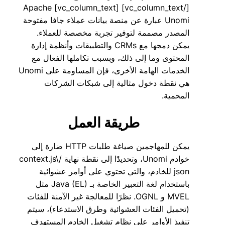
[/vc_column_text] [vc_column_text] Apache
Unomi عبارة عن منصة بيانات عملاء جافا مفتوحة
المصدر مصممة لتوفير تجربة مخصصة للعملاء.
يمكن دمجها مع CRMs والتطبيقات وأنظمة إدارة
المحتوى وما إلى ذلك، وبسبب تكاملها الفعال مع
الخدمات الهامة الأخرى، فإن المساومة على Unomi
هي نقطة دخول مثالية إلى شبكات الشركات
المحمية.
طريقة العمل
يمكن للمهاجمين صياغة طلبات HTTP ضارة إلى
خوادم Unomi، وتحديدًا إلى نقطة نهاية /context.js\
json للخادم، والتي تحتوي على أوامر عشوائية
باستخدام لغة التعبير الخاصة بـ Java (EL) مثل
MVEL و OGNL. نظرًا للمعالجة غير الآمنة للفئات
(تحميل الفئات العشوائية وطرق الاستدعاء)، سيتم
تنفيذ الأوامر على نظام تشغيل الخادم المستهدف