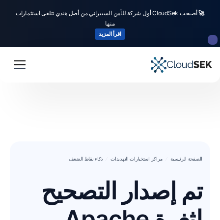
🚀
أصبحت CloudSek أول شركة للأمن السيبراني من أصل هندي تتلقى استثمارات
منها
اقرأ المزيد
الصفحة الرئيسية
مراكز استخبارات التهديدات
ذكاء نقاط الضعف
تم إصدار التصحيح
لثغرة Apache