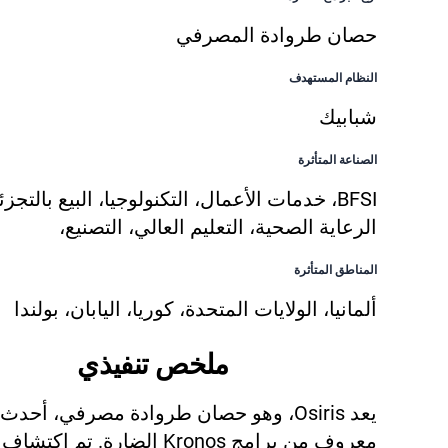
حصان طروادة المصرفي
النظام المستهدف
شبابيك
الصناعة المتأثرة
BFSI، خدمات الأعمال، التكنولوجيا، البيع بالتجزئ
الرعاية الصحية، التعليم العالي، التصنيع،
المناطق المتأثرة
ألمانيا، الولايات المتحدة، كوريا، اليابان، بولندا
ملخص تنفيذي
يعد Osiris، وهو حصان طروادة مصرفي، أحد
معروف من برامج Kronos الضارة. تم اك