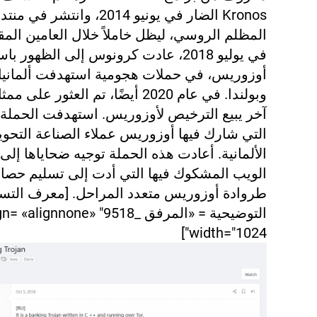
Kronos الضار في يونيو 2014، وانتش
المظلم الروسي، ليظل خاملاً خلال العامين المقب
في يوليو 2018، عادت كرونوس إلى الظهور با
أوزوريس، في حملات هجومية استهدفت ألمانيا و
وبولندا. في عام 2020 أيضًا، تم العثور على
آخر يبيع الترخيص لأوزوريس. استهدفت الحملة ا
التي شارك فيها أوزوريس عملاء الصناعة التحويل
الألمانية. أعادت هذه الحملة توجيه ضحاياها إلى
الويب المشكوك فيها التي أدت إلى تسليم حصا
طروادة أوزوريس متعدد المراحل.
[معرف التس
التوضيحية = «المرفق _9518"  «alignnone
width="1024"]