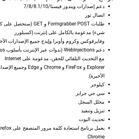
دعم إصدارات ويندوز فيستا/7/8/8.1/10
اتصال تور
طلبات Formgrabber POST و GET (ستحصل عل
شيء) مدعومة بالكامل على إنترنت إكسبلورر
وفايرفوكس وكروم وأوبرا وإيدج جميع الإصدارات الأخي
دعم WebInjections (ندوا
مع التحديث التلقائي للحقن، مدعومة على Internet
Explorer و FireFox و Chrome و Edge وجميع
الأخيرة).
كيلوجر
سي جي جرابر
محلل السجل
تنزيل وتنفيذ
تحديث البوت
Chrome