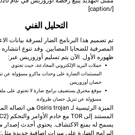
ممثل التهديد يبيع رخصة أوزور
[/caption]
التحليل الفني
تم تصميم هذا البرنامج الضار لسرقة بيانات الاع
المصرفية للضحايا المصابين. وقد تنوع انتشاره 
ظهوره الأول. الآن يتم تسليم أوزوريس عبر:
حملات البريد الإلكتروني المخادعة، حيث تحتوي
المستندات الضارة على وحدات ماكرو مسؤولة عن تن
حصان أوزوريس.
موقع مخترق يستضيف برامج ضارة لا تحتوي على ملف
مسؤولة عن تنزيل حصان طروادة.
الميزة الرئيسية لـ Osiris trojan هي ات
يسمح له بمنع الاكتشاف. يحتوي أحدث إصدار م
البرامج الضارة على ميزات إضافية جديدة مثل: