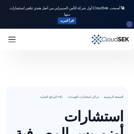
🚀
أصبحت CloudSek أول شركة للأمن السيبراني من أصل هندي تتلقى استثمارات
منها
اقرأ المزيد
الصفحة الرئيسية
مراكز استخبارات التهديدات
ذكاء البرامج الضارة
استشارات
أوزوريس المصرفية