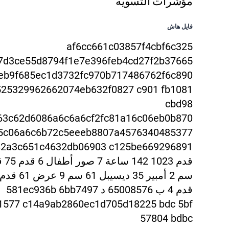
مؤشرات التسوية
فايل هاش
af6cc661c03857f4cbf6c325
7d3ce55d8794f1e7e396fe
b4cd27f2b37665
eb9f685ec1d373
2fc970b717486762f6c890
525329962662074eb632f0827 c901 fb1081
cbd98
63c62d6086a6c6a6cf2fc81a16c06eb0b870
5c06a6c6b
72c5eeeb8807a4576340485377
82a3c651c4632db06903 c125be6692968
91
قدم 4 ب 65008576 د 581
ec936b 6bb7497
1577 c14a9ab2860ec1d705d18225 bdc 5bf
57804 bdbc