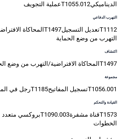
الديناميكي
T1055.012
عملية التجويف
التهرب الدفاعي
T1112
تعديل التسجيل
T1497
المحاكاة الافتراضي
التهرب من وضع الحماية
اكتشاف
T1497
المحاكاة الافتراضية/التهرب من وضع الح
مجموعة
T1056.001
تسجيل المفاتيح
T1185
رجل في الم
القيادة والتحكم
T1573
قناة مشفرة
T1090.003
بروكسي متعدد
الخطوات