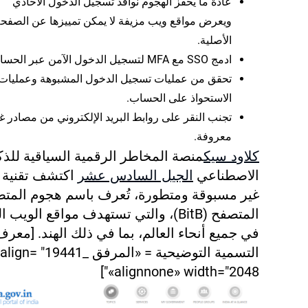
عادةً ما يحفز الهجوم نوافذ تسجيل الدخول الأحادي
ويعرض مواقع ويب مزيفة لا يمكن تمييزها عن الصفح
الأصلية.
ادمج SSO مع MFA لتسجيل الدخول الآمن عبر الحسابات.
تحقق من عمليات تسجيل الدخول المشبوهة وعمليات
الاستحواذ على الحساب.
تجنب النقر على روابط البريد الإلكتروني من مصادر غ
معروفة.
كلاود سيك
منصة المخاطر الرقمية السياقية للذك
الاصطناعي
الجيل السادس عشر
اكتشف تقنية 
غير مسبوقة ومتطورة، تُعرف باسم هجوم المت
المتصفح (BitB)، والتي تستهدف مواقع الويب
في جميع أنحاء العالم، بما في ذلك الهند. [معرف
التسمية التوضيحية = «المرفق _19441" align=
«alignnone» width="2048"]