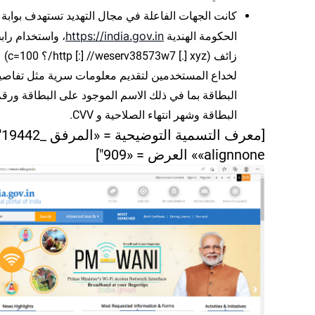
كانت الجهات الفاعلة في مجال التهديد تستهدف بوابة
https://india.gov.in
الحكومة الهندية
، واستخدام راب
زائف (http [:] //weserv38573w7 [.] xyz/؟ c=100)
لخداع المستخدمين لتقديم معلومات سرية مثل تفاصي
البطاقة بما في ذلك الاسم الموجود على البطاقة ورق
البطاقة وشهر انتهاء الصلاحية و CVV.
«alignnone» العرض = «909"]