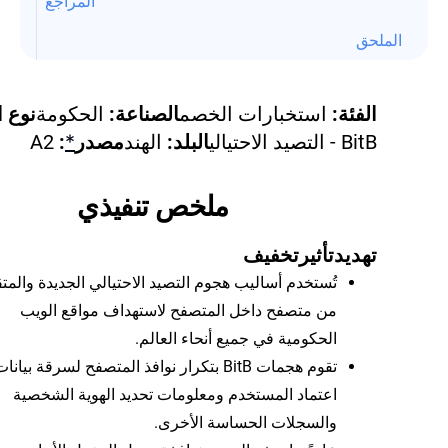
المراجع
الملحق
الفئة:
استخبارات الخصم
الصناعة:
الحكومة
نوع ا
BitB - التصيد الاحتيالي
البلد:
الهند
مصدر
*
:
A2
ملخص تنفيذي
تهديد
تأثير
تخفيف
تُستخدم أساليب هجوم التصيد الاحتيالي الجديدة والمت
من متصفح داخل المتصفح لاستهداف مواقع الويب
الحكومية في جميع أنحاء العالم.
تقوم هجمات BitB بتكرار نوافذ المتصفح لسرقة بيانا
اعتماد المستخدم ومعلومات تحديد الهوية الشخصية
والسجلات الحساسة الأخرى.