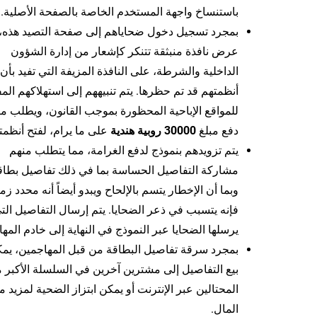
باستنساخ واجهة المستخدم الخاصة بالصفحة الأصلية.
بمجرد تسجيل دخول ضحاياهم إلى صفحة التصيد هذه، 
عرض نافذة منبثقة تتنكر كإشعار من إدارة الشؤون
الداخلية والشرطة، على النافذة المزيفة التي تفيد بأن
أنظمتهم قد تم حظرها. يتم تنبيههم إلى استهلاكهم ال
للمواقع الإباحية المحظورة بموجب القانون، ويطلب م
دفع مبلغ
30000 روبية هندية
على ما يرام، لفتح أنظمت
يتم تزويدهم بنموذج لدفع الغرامة، مما يتطلب منهم
مشاركة التفاصيل الحساسة بما في ذلك تفاصيل بطاق
وبما أن الإخطار يتسم بالإلحاح ويبدو أيضاً أنه محدد زمني
فإنه يتسبب في ذعر الضحايا. يتم إرسال التفاصيل الت
يرسلها الضحايا عبر النموذج في النهاية إلى خادم المها
بمجرد سرقة تفاصيل البطاقة من قبل المهاجمين، يم
بيع التفاصيل إلى مشترين آخرين في السلسلة الأكبر 
المحتالين عبر الإنترنت أو يمكن ابتزاز الضحية لمزيد م
المال.