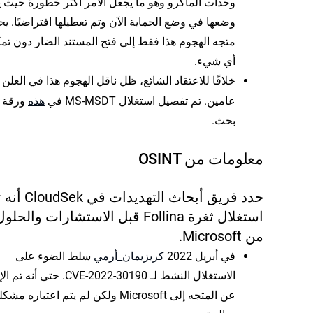
وحدات الماكرو وهو ما يجعل الأمر أكثر خطورة حيث ي
وضعها في وضع الحماية الآن وتم تعطيلها افتراضيًا. يح
متجه الهجوم هذا فقط إلى فتح المستند الضار دون تم
أي شيء.
خلافًا للاعتقاد الشائع، ظل ناقل الهجوم هذا في العلن 
هذه
عامين. تم تفصيل استغلال MS-MSDT في
ورقة
بحث.
معلومات من OSINT
حدد فريق أبحاث التهديدات في k
استغلال ثغرة Follina قبل الاستشارات وال
من Microsoft.
كريزيمان_أرمي
في أبريل 2022
سلط الضوء على
الاستغلال النشط لـ CVE-2022-30190. حتى أنه 
عن المتجه إلى Microsoft ولكن لم يتم اعتباره مشك