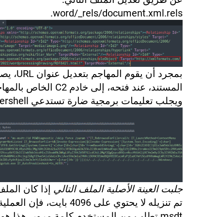
word/_rels/document.xml.rels.
بمجرد أن يقوم المهاجم بتعديل ع
المستند، عند فتحه، إلى خادم C2 الخاص ب
ويجلب تعليمات برمجية ضارة تستدعي powershell.
جلبت العينة الأصلية الملف التالي
إذا كان الملف
تم تنزيله لا يحتوي على 4096 بايت، فإ
msdt تطلب من المستخدم كلمة مرور. هذا ه