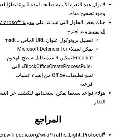
لا تزال هذه الثغرة الأمنية صالحة لمدة 0 يومًا نظر
وجود تصحيح متاح.
مدونة icrosoft
هناك بعض الحلول التي تساعد على
الرسمية
وقد اقترح
تعطيل بروتوكول عنوان URL الخاص بـ msdt
يمكن لعملاء Microsoft Defender for
Endpoint تمكين قاعدة تقليل سطح الهجوم
«BlockOfficeCreateProcessRule» التي
تمنع تطبيقات Office من إنشاء عمليات
فرعية
قواعد سيغما
هؤلاء
يمكن استخدامها للكشف عن النش
الضار
المراجع
#
/en.wikipedia.org/wiki/Traffic_Light_Protocol