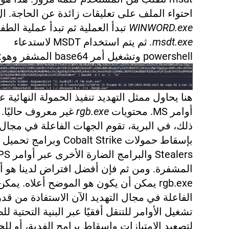
احتواء الملف على تعليقات زائدة عن الحاجة. ا
WINWORD.exe
تبدأ العملية ثم تبدأ عملية الطف
msdt.exe.
ثم يتم استخدام MSDT لاستدعاء
powershell وتشغيل أمر base64 المشفر وهو:
هنا يحاول ممثل التهديد تنفيذ الحمولة النهائية 
أوامر MS. محتويات
rgb.exe
غير معروف حاليًا. 
ذلك، في البرية، تقوم الجهات الفاعلة في مجال 
بإسقاط حمولات Cobalt Strike وبرامج تحميل
Stealers والبرامج الضارة الأخرى عبر 
المشفرة. ومن ثم فإن أفضل افتراض لدينا هو أ
rgb.exe يمكن أن يكون هو الموضح أعلاه. يم
الفاعلة في مجال التهديد الآن الاستفادة من قدر
تشغيل الأوامر للتنقل أفقيًا عبر البنية التحتية لل
لتصعيد الامتيازات وإسقاط برامج الفدية، أو لل