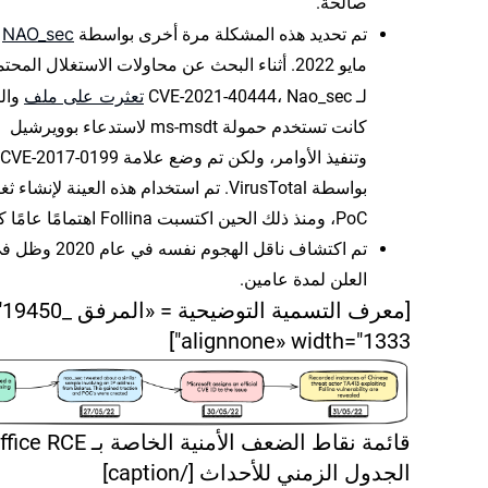
صالحة.
NAO_sec
تم تحديد هذه المشكلة مرة أخرى بواسطة
ف
مايو 2022. أثناء البحث عن محاولات الاستغلال المحت
تعثرت على ملف
لـ CVE-2021-40444، Nao_sec
وال
كانت تستخدم حمولة ms-msdt لاستدعاء بوويرشيل
وتنفيذ الأوامر، ولكن تم وضع علامة CVE-2017-0199
بواسطة VirusTotal. تم استخدام هذه العينة لإنشاء
PoC، ومنذ ذلك الحين اكتسبت Follina اهتمامًا عامًا كبيرًا.
تم اكتشاف ناقل الهجوم نفسه في عام 2020
العلن لمدة عامين.
[معرف التسمية 
alignnone» width="1333"]
الجدول الزمني للأحداث [/caption]