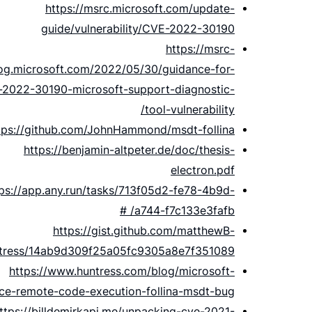
https://msrc.microsoft.com/update-
guide/vulnerability/CVE-2022-30190
https://msrc-
og.microsoft.com/2022/05/30/guidance-for-
-2022-30190-microsoft-support-diagnostic-
tool-vulnerability/
tps://github.com/JohnHammond/msdt-follina
https://benjamin-altpeter.de/doc/thesis-
electron.pdf
tps://app.any.run/tasks/713f05d2-fe78-4b9d-
a744-f7c133e3fafb/ #
https://gist.github.com/matthewB-
tress/14ab9d309f25a05fc9305a8e7f351089
https://www.huntress.com/blog/microsoft-
ice-remote-code-execution-follina-msdt-bug
ttps://billdemirkapi.me/unpacking-cve-2021-