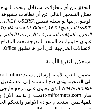
للتحقق من أي محاولات استغلال، يبحث المها
مفتاح التسجيل التالي عن أي نطاقات مشبوهة ي
الوصول إليها بواسطة تطبيق Office:
HKEY_USERS\
<SID>\ البرنامج\ \ Office\ 16.0
التخزين المؤقت المشتركة\ الإنترنت\ الخادم.
ي
عنوان IP وبيانات المنفذ المدرجة تحت المفتاح 
الاتصالات الخارجية التي أجراها تطبيق Office.
استغلال الثغرة الأمنية
تتضمن الثغرة الأمنية إرسال مستند
إلى الضحية. يؤدي فتح المستند إلى بدء تشغيل
WINWORD.exe
ضار: xmlformats.com (تمت إزالة هذا الآن
للمهاجمين استخدام خوادم الأوامر والتحكم الخ
عن طريق تعديل الملف التالي: