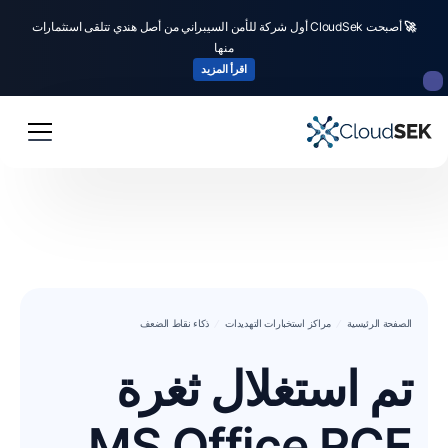
🚀
أصبحت CloudSek أول شركة للأمن السيبراني من أصل هندي تتلقى استثمارات
منها
اقرأ المزيد
الصفحة الرئيسية
مراكز استخبارات التهديدات
ذكاء نقاط الضعف
تم استغلال ثغرة
MS Office RCE