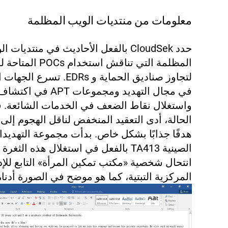
معلومات من منتديات الويب المظلمة
حدد CloudSek بالفعل الأحاديث في منتديات 
المظلمة التي تناقش استخدام 
لتجاوز صناديق الحماية و EDRs. تسرع 
في مجال التهديد ومجموعات APT في اكتشا
واستغلال نقاط الضعف في الخدمات الشائعة. 
الحالة، أدى التعقيد المنخفض لناقل الهجوم إلى
هدفًا جذابًا بشكل خاص. بدأت مجموعة التهديد
الصينية TA413 بالفعل في استغلال هذه الثغ
انتحال شخصية «مكتب تمكين المرأة» التابع للإد
المركزية التبتية، كما هو موضح في الصورة أدناه