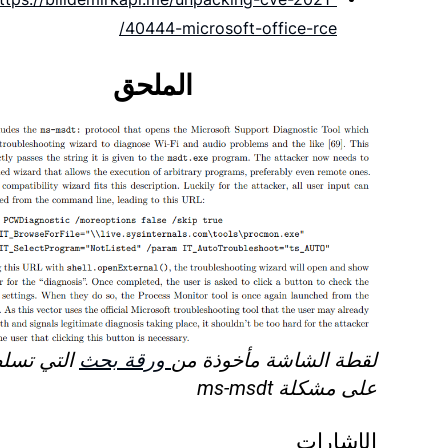
40444-microsoft-office-rce/
الملحق
لقطة الشاشة مأخوذة من
ورقة بحث
التي تسلط
على مشكلة ms-msdt
الإشارات