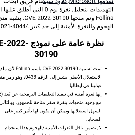
تقدمها Microsoft
.
كلاود سيك
قام فريق أبحاث
التهديدات بتحليل ثغرة يوم 0 التي أطلق عل
Follina وتم منحها CVE-2022-30190. يش
الهجوم والثغرة الأمنية إلى حد كبير CVE-2021-40444.
نظرة عامة على نموذج 2
30190
تمت تسمية CVE-2022-30190 باسم Follina ل
الاستغلال الأصلي يشير إلى الرقم 0438
،
وهو رمز من
فولينا في إيطاليا.
مع وجود متجهات بنقرة صفر متاحة للجمهور. وبالتالي
السهل استغلالها ويمكن أن يكون لها تأثير كبير على
الضحايا.
لا يتضمن ناقل الثغرات الأمنية/الهجوم هذا استخدام