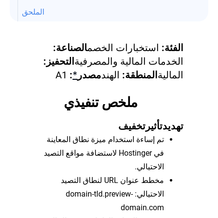
الملحق
الفئة:
استخبارات الخصم
الصناعة:
الخدمات المالية والمصرفية
التحفيز:
المالية
المنطقة:
الهند
مصدر
*
:
A1
ملخص تنفيذي
تهديد
تأثير
تخفيف
تم إساءة استخدام ميزة نطاق المعاينة
في Hostinger لاستضافة مواقع التصيد
الاحتيالي.
مخطط عنوان URL لنطاق التصيد
الاحتيالي: domain-tld.preview-
domain.com