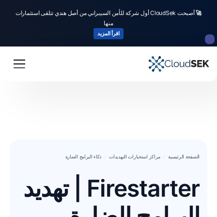
🚀
أصبحت CloudSek أول شركة للأمن السيبراني من أصل هندي تتلقى استثمارات
منها
اقرأ المزيد
الصفحة الرئيسية
مراكز استخبارات التهديدات
ذكاء البرامج الضارة
Firestarter | تهديد
البرامج الضارة