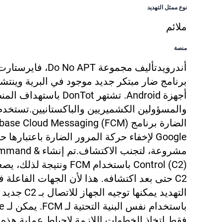
نوع ممثل التهديد
ملائم
منصة
أندرويد
تأليف مجموعة Do No APT،
فايرستارت
برنامج ضار مبتكر جديد موجود في البرية وينتش
أجهزة Android. تشتهر DonTot باسته
والمسؤولين الكشميريين والباكستانيين.
تستخدم 
Google لإخفاء حركة المرور الضارة باعتبارها 
مشروعة، لتجنب الاكتشاف.
تم إنشاء mmand
Control (C2) باستخدام FCM ونتيجة 
C2 حتى بعد اكتشافه. هذا لأن الجهات الفاعلة
التهديد يمكنها توجيه الجهاز للاتصال بـ C2 جديد
باستخدام
فقط اتخاذ الخطوات اللازمة لإحباط عملية هذه 