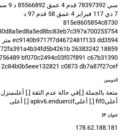
7 دي 117 فبراير 4 عمق 58 قدم 97 د
815
e8605854c8730
80d8a5ed8a5ed8bc83eb7c397a700255754
ec9140b9717f7d467
f133 dd3594
8859 bf72fa391a4b34fd5b4261b 26383242
756489 bf07
0c2494c03f07f891 c67b31390
12c84b0b5eee132821 c0873 db7a87f27cef
الدومين
متعة بالجملة [.]
في حالة عدم الثقة [.] أعلى
منزل ا
أعلى
fif0 [.] أعلى
apkv6.enduercif [.] أعلى
عنوان IP
178.62.188.181