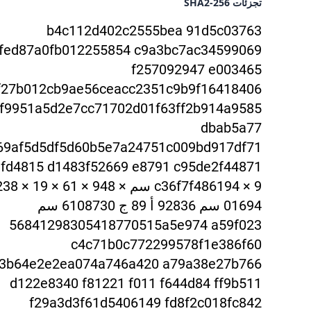
تجزئات SHA2-256
b4c112d402c2555bea 91d5c03763
fed87a0fb012255854 c9a3bc7ac345990
69
f257092947 e003465
f27b012cb9ae56ceacc2351c9b9f16418406
f9951a5d2e7cc71702d01f63ff2b914a9585
dbab5a77
69af5d5df5d60b5
e7a24751c009bd917df71
fd4815 d1483f52669 e8791 c95de2f44871
c36f7f4
01694 سم 92836 أ 89 ج 6108730 سم
5684129830541
8770515a5e974 a59f023
c4c71b0c772299578f1e386f60
03b64e2e2e
a074a746a420 a79a38e27b766
d122e8340 f81221 f011 f644d84 ff9b511
f29a
3d3f61d5406149 fd8f2c018fc842