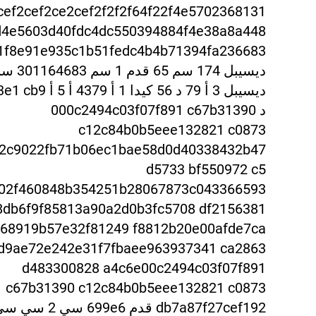
cef2cef2ce2cef2f2f2f64f22f4e5702368131
d4e560
3d40fdc4dc550394884f4e38a8a448
1f8e91e935c1b51fedc4b4b71394fa2366
83
ديسيبل 3 أ 79 د 56 كيدا 1 أ
د 00
0c2494c03f07f891 c67b31390
c12c84b0b5eee132821 c0873
2c9022fb71b06ec1bae58d0d40338432b47
d5733 bf550972 c5
b02f460848b354251b28067873c043366593
8db6f9
f85813a90a2d0b3fc5708 df2156381
168919b57e32f81249 f8812b20e00a
fde7ca
d9ae72e242e31f7fbaee963937341 ca2863
d483300828 a4c6e0
0c2494c03f07f891
c67b31390 c12c84b0b5eee132821 c0873
db7a87f27cef