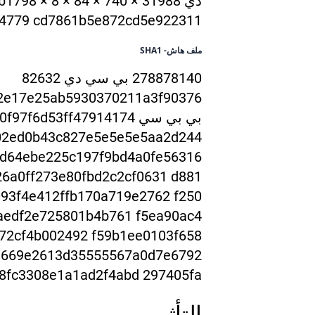
دي 00e614e9afb8c41133b9e3e7c2b179
94779 cd7861b5e872cd5e922311
ملف هاش- SHA1
278878140 بي سي دي 82632
2e17e25ab59303
70211a3f90376
بي بي سي 61f49c22a63075d1d4d53f0aefa976216 c46e6ba39a9f4
0f97f6d53ff47914174
e2c02ed0b43c827e5e5e5e5aa2d244
d64ebe225c197f9b
d4a0fe56316
6a0ff273e80f
bd2c2cf0631 d881
93f4e412ffb170a719e2762 f250
72cf4b002492 f59b1ee0103
f658
e669e2613d355555
67a0d7e6792
8fc3308e1a1ad2f4abd 297405fa
التأثير