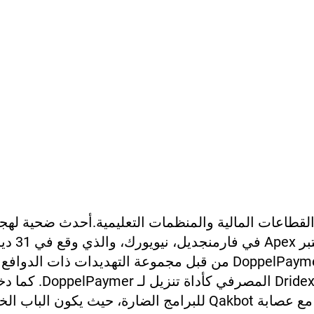
قطاعات المالية والمنظمات التعليمية.
أحدث ضحية لهج
DoppelPaymer رانسوم وير هو م
2020. وبحسب ما ورد يتم تشغيل DoppelPaymer من قبل مجموعة التهديدات ذات الد
TA505، والتي تنشر حصان طروادة Dridex المصرفي كأداة تنزيل لـ er
مشغلو DoppelPaymer في شراكة مع عصابة Qakbot للبرامج الضارة، حيث يكون الب