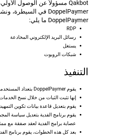
Qakbot مسؤولاً عن الوصول الأو
DoppelPaymer في السيطرة، ونشر برامج الفدية.
DoppelPaymer ما يلي:
RDP
رسائل البريد الإلكتروني المخادعة
يستغل
شبكات الروبوت
التنفيذ
يقوم DoppelPaymer بتعداد المستخدمين في النظام وتغيير بيانات اعتمادهم.
إنها تثبت الثبات من خلال نسخ الخدمات 
يقوم بتعديل قاعدة بيانات تكوين التمهيد
يقوم برنامج الفدية بتعديل سياسة الم
عصابة برامج الفدية لعقد صفقة مع ممثل
بعد كل هذه الخطوات، يقوم برنامج الفد