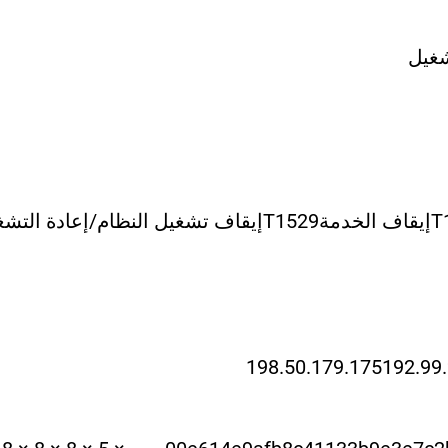
شغيل
T
إيقاف الخدمة
T1529
إيقاف تشغيل النظام/إعادة التشغ
198.50.179.175
192.99