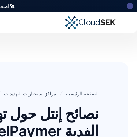
🚀
أصبحت CloudSek أول شركة للأمن السيبراني من أصل ه
الصفحة الرئيسية
مراكز استخبارات التهديدات
نصائح إنتل حول ته
الفدية DoppelPaymer