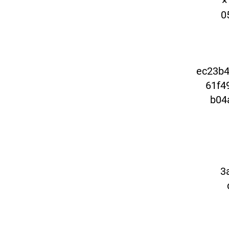
× 84 × 740 × 31988 سم × 5 × 8 × 8 × 8 ×
0
ec23b
801 
3