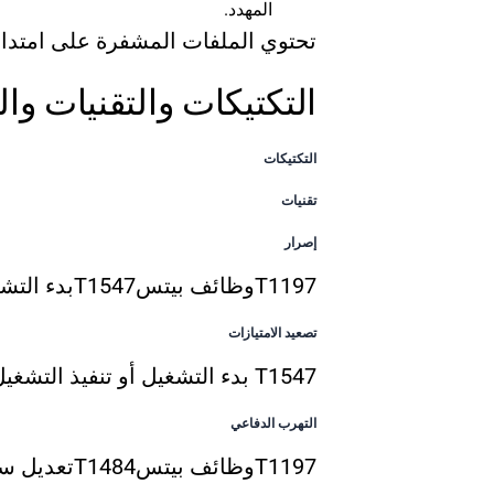
المهدد.
تحتوي الملفات المشفرة على امتدادات «.locked» و «.lock» و «.
التكتيكات والتقنيات وا
التكتيكات
تقنيات
إصرار
T1197
وظائف بيتس
T1547
بدء التش
تصعيد الامتيازات
T1547
بدء التشغيل أو تنفيذ التشغي
التهرب الدفاعي
T1197
وظائف بيتس
T1484
تعديل س