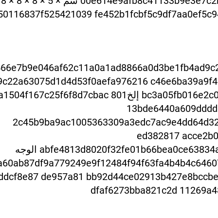
8 × 8 
501168
37f525421039 fe452b1fcbf5c9df7aa
0ef5c
466e7b9e046af62c11
a0a1ad8866a0d3be1fb4ad9c
bc3a05fb016 إلخ
b04a1504f167c25f6f8d7cbac
13bde6440a609dddd
2c45b9ba9ac1005363309a3edc7ac9e4dd64d32
ed382817 acce2b0
abfe4
813d8020f32fe01b66bea0ce63834aedf2e725801b4b761 f5ea90ac4 الوجه
a
60ab87df9a779249e9f12484f94f63fa4b4b4c6460
ddcf8e87 de957a81 bb92d44ce02913b427e8bccb
dfaf6273bba821c2d 11269a4