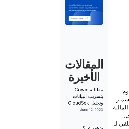
المقالات
الأخيرة
مطالبة Cowin
وم
بتسريب البيانات
ختبر Apex في فارمنجديل، نيويورك، والذي وقع في 31 ديسمبر
وتحليل CloudSek
وافع المالية
June 12, 2023
DoppelPaym. كما دخل
اب الخلفي لـ
تدعي شركة