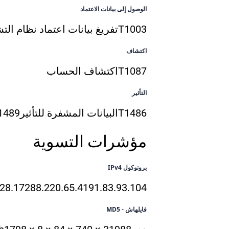
الوصول إلى بيانات الاعتماد
T1003
تفريغ بيانات اعتماد نظام الت
اكتشاف
T1087
اكتشاف الحساب
التأثير
T1486
البيانات المشفرة للتأثير
1489
مؤشرات التسوية
بروتوكول IPv4
.28.172
88.220.65.41
91.83.93.104
فايلهاش - MD5