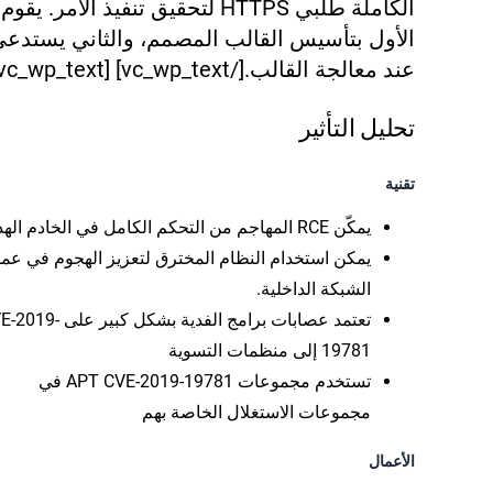
الكاملة طلبي HTTPS لتحقيق تنفيذ الأمر.
الأول بتأسيس القالب المصمم، والثاني يستدعي
عند معالجة القالب.
[/vc_wp_text] [vc_wp_text]
تحليل التأثير
تقنية
يمكّن RCE المهاجم من التحكم الكامل في الخادم الهدف.
يمكن استخدام النظام المخترق لتعزيز الهجوم في عم
الشبكة الداخلية.
تعتمد عصابات برامج الفدية بشكل كبير على
E-2019-
19781 إلى
منظمات التسوية
تستخدم مجموعات APT
CVE-2019-19781 في
مجموعات الاستغلال الخاصة بهم
الأعمال