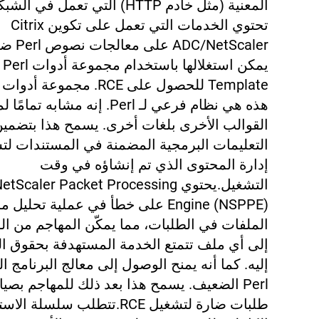
المعنية (مثل خادم HTTP) التي تعمل في الش
تحتوي الخدمات التي تعمل على تكوين Citrix
ADC/NetScaler عل
يمكن استغلالها باستخدام مجموعة أدوات Perl
Template للحصول على RCE.
مجموعة أدوات ا
هذه هي نظام فرعي لـ Perl. إنه مشابه تم
القوالب الأخرى بلغات أخرى. يسمح هذا بتضمي
التعليمات البرمجية المضمنة في المستندات لت
إدارة المحتوى الذي تم إنشاؤه في وقت
التشغيل.
يحتوي etScaler Packet Processing
Engine (NSPPE) على خطأ في عملية تحلي
الملفات في الطلبات، مما يمكّن المهاجم من ا
إلى أي ملف تتمتع الخدمة المستهدفة بحقوق ا
إليه. كما أنه يمنح الوصول إلى معالج البرنامج ا
Perl الضعيف. يسمح هذا بعد ذلك للمهاجم بصيا
طلبات ضارة لتشغيل RCE.
تتطلب سلسلة الاست