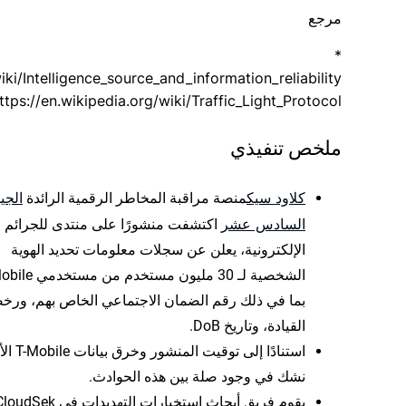
مرجع
*
iki/Intelligence_source_and_information_reliability
ttps://en.wikipedia.org/wiki/Traffic_Light_Protocol
ملخص تنفيذي
كلاود سيك
الجي
منصة مراقبة المخاطر الرقمية الرائدة
السادس عشر
اكتشفت منشورًا على منتدى للجرائم
الإلكترونية، يعلن عن سجلات معلومات تحديد الهوية
بما في ذلك رقم الضمان الاجتماعي الخاص بهم، ورخ
القيادة، وتاريخ DoB.
استنادًا إلى توقيت ال
نشك في وجود صلة بين هذه الحوادث.
يقوم فريق أبحاث استخبارات التهديدات في dSek