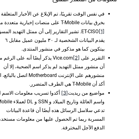
في نفس الوقت تقريبًا، تم الإبلاغ عن الأخبار المتعلقة
بخرق بيانات T-Mobile على منصات إخبارية متعددة 
[1]
ET-CISO
. تشير التقارير إلى أن ممثل التهديد المس
يقدم البيانات الشخصية لـ ٣٠ مليون عميل مقابل ٦
بيتكوين كما هو مذكور في منشور المنتدى.
[2]
التقرير على Vice.com
يذكر أيضًا أنه على الرغم م
أن منشور ممثل التهديد لم يذكر اسم الضحية، إلا أن
منشورهم على الإنترنت Motherboard اتصل با
أكد أن T-Mobile هي الطرف المتضرر.
[3]
مواضيع من ريديت
أكدوا تسريب معلومات الاسم ا
تدعي سلاسل الرسائل هذه أيضًا أن قاعدة البيانات
المسربة ربما تم الحصول عليها من معلومات مستخد
الدفع الآجل المخترقة.