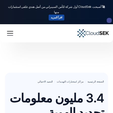
🚀
أصبحت CloudSek أول شركة للأمن السيبراني من أصل هندي تتلقى استثمارات
منها
اقرأ المزيد
الصفحة الرئيسية
مراكز استخبارات التهديدات
التصيد الاحتيالي
3.4 مليون معلومات
تحديد الهوية