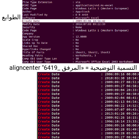
الطوابع
الزمنية لأداة Exif [/caption] [معرف التسمية التوضيحية = «المرفق _6419" aligncenter