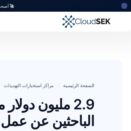
🚀
أصبحت CloudSek أول شركة للأمن السيبراني من أصل ه
الصفحة الرئيسية
مراكز استخبارات التهديدات
2.9 مليون دولار 
الباحثين عن عمل ا