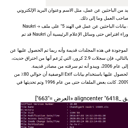
من الباحثين عن عمل، مثل الاسم وعنوان البريد الإلكتروني
صاحب العمل وما إلى ذلك.
يحتوي مجلد «الموظف - الراتب - قاعدة بيانات الباحثين عن عمل في الهند 5" على ملف «Naukri -
691796.csv»، والذي قد يكون السبب وراء افتراض حتى وسائل الإعلام الرئيسية أن Naukri قد تم
 الموجودة في هذه المجلدات قديمة وأنه ربما تم الحصول عليها عن
طريق مسح الملفات من خرق سابق. وبالتالي، فإن سجلات 2.9 كرور، التي يُزعم أنها من اختراق حديث،
من مصادر قديمة.
تُظهر الطوابع الزمنية للملفات التي تم الحصول عليها باستخدام بيانات Exif الوصفية أن حوالي 80٪ من
الملفات تم إنشاؤها بين عامي 2006 و 2009. كانت بعض الملفات حتى من عام 1996 وتم تحديثها في
"663"]