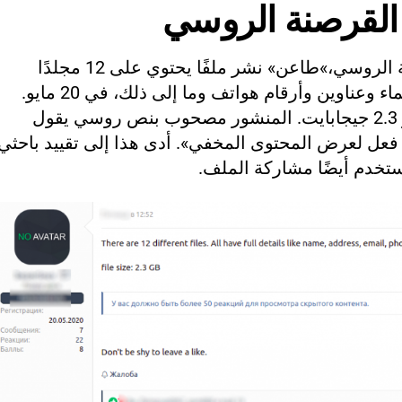
القرصنة الروسي
الروسي،»
طاعن
» نشر ملفًا يحتوي على 12 مجلدًا
مختلفًا مع بيانات مسربة تتضمن أسماء وعناوين وأرقام هواتف وما إلى ذلك، في 20 مايو.
يدعي المستخدم أن حجم الملف هو 2.3 جيجابايت. المنشور مصحوب بنص روسي يقول
أن يكون لديك أكثر من 50 رد فعل لعرض المحتوى المخفي». أدى هذا إلى تقييد باحثي