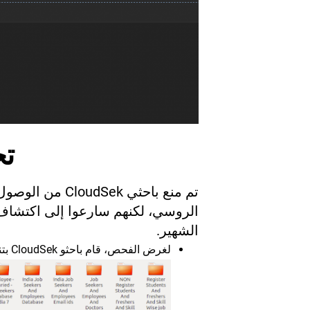
تح
تم منع باحثي ek
الروسي، لكنهم سارعوا إلى اكتشاف 
الشهير.
لغرض الفحص، قام باحثو CloudSek بتنزيل المعلومات وتمكنوا من العثور على المجلدات التالية فيها: