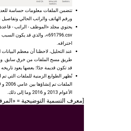
تتضمن الملفات معلومات حساسة للعديد 
ورقم الهاتف والراتب الحالي وتفاصيل 
اختراقه.
عند التحليل، لاحظنا أن معظم البيانات
قد تكون قديمة جدًا؛ بعضها يعود تاريخه إلى عام 2006، ويبدو أنه تم سرقته 
الأعوام 2013 و 2016 وما إلى ذلك.
[معرف التسمية التوضيحية = «المرفق _6418" aligncenter «العرض =