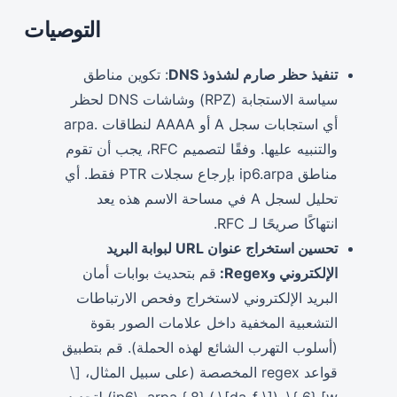
التوصيات
تنفيذ حظر صارم لشذوذ DNS
: تكوين مناطق
سياسة الاستجابة (RPZ) وشاشات DNS لحظر
أي استجابات سجل A أو AAAA لنطاقات .arpa
والتنبيه عليها. وفقًا لتصميم RFC، يجب أن تقوم
مناطق ip6.arpa بإرجاع سجلات PTR فقط. أي
تحليل لسجل A في مساحة الاسم هذه يعد
انتهاكًا صريحًا لـ RFC.
تحسين استخراج عنوان URL لبوابة البريد
الإلكتروني وRegex:
قم بتحديث بوابات أمان
البريد الإلكتروني لاستخراج وفحص الارتباطات
التشعبية المخفية داخل علامات الصور بقوة
(أسلوب التهرب الشائع لهذه الحملة). قم بتطبيق
قواعد regex المخصصة (على سبيل المثال، [\
w] {6،}\. ([\ da-f]\.) {8,} ip6\ .arpa) لتحديد