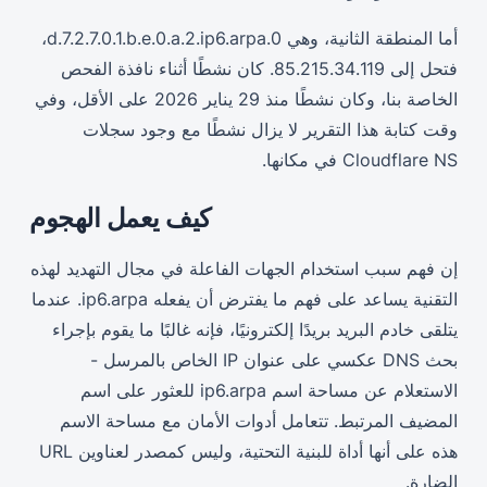
أما المنطقة الثانية، وهي 0.d.7.2.7.0.1.b.e.0.a.2.ip6.arpa،
فتحل إلى 85.215.34.119. كان نشطًا أثناء نافذة الفحص
الخاصة بنا، وكان نشطًا منذ 29 يناير 2026 على الأقل، وفي
وقت كتابة هذا التقرير لا يزال نشطًا مع وجود سجلات
Cloudflare NS في مكانها.
كيف يعمل الهجوم
إن فهم سبب استخدام الجهات الفاعلة في مجال التهديد لهذه
التقنية يساعد على فهم ما يفترض أن يفعله ip6.arpa. عندما
يتلقى خادم البريد بريدًا إلكترونيًا، فإنه غالبًا ما يقوم بإجراء
بحث DNS عكسي على عنوان IP الخاص بالمرسل -
الاستعلام عن مساحة اسم ip6.arpa للعثور على اسم
المضيف المرتبط. تتعامل أدوات الأمان مع مساحة الاسم
هذه على أنها أداة للبنية التحتية، وليس كمصدر لعناوين URL
الضارة.