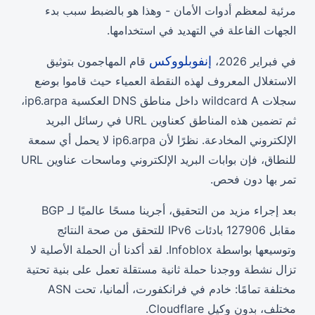
مرئية لمعظم أدوات الأمان - وهذا هو بالضبط سبب بدء
الخاتمة
الجهات الفاعلة في التهديد في استخدامها.
مؤشرات التسوية
إنفوبلووكس
في فبراير 2026،
قام المهاجمون بتوثيق
الاستغلال المعروف لهذه النقطة العمياء حيث قاموا بوضع
سجلات wildcard A داخل مناطق DNS العكسية ip6.arpa،
ثم تضمين هذه المناطق كعناوين URL في رسائل البريد
الإلكتروني المخادعة. نظرًا لأن ip6.arpa لا يحمل أي سمعة
للنطاق، فإن بوابات البريد الإلكتروني وماسحات عناوين URL
تمر بها دون فحص.
بعد إجراء مزيد من التحقيق، أجرينا مسحًا عالميًا لـ BGP
مقابل 127906 بادئات IPv6 للتحقق من صحة النتائج
وتوسيعها بواسطة Infoblox. لقد أكدنا أن الحملة الأصلية لا
تزال نشطة ووجدنا حملة ثانية مستقلة تعمل على بنية تحتية
مختلفة تمامًا: خادم في فرانكفورت، ألمانيا، تحت ASN
مختلف، بدون وكيل Cloudflare.