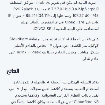
الضربة الثانية لم تكن في تقرير Infoblox. تتوافق المنطقة
0.d.7.2.7.0.1.b.e.0.a.2.ip6.arpa مع بادئة IPv6 2a0e:b
107:27 d0: :/48 ويتم حلها إلى 85.215.34.119 - عنوان IP
واحد غير CloudFlare في فرانكفورت بألمانيا، ويتم
استضافته على البنية التحتية لـ IONOS SE.
على عكس الحملة A، لا تستخدم هذه المنطقة Cloudflare
كوكيل. يتم الكشف عن عنوان IP الخاص بالخادم الأصلي
بشكل مباشر. مكدس الخادم حاليًا هو nginx + Plesk على
خادم مُدار.
النتائج
يؤكد التشابه الهيكلي بين الحملة A والحملة B بقوة إعادة
استخدام التقنية. يستخدم كلاهما نفس سجلات البدل A التي
تقبل بادئات النطاق الفرعي العشوائية، وكلاهما يستخدم
Cloudflare NS لتفويض المنطقة، وكان كلاهما نشطًا في