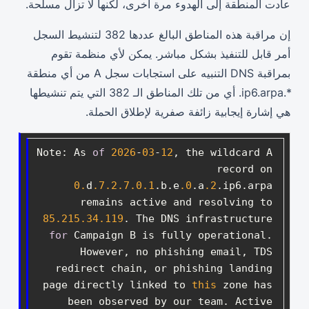
عادت المنطقة إلى الهدوء مرة أخرى، لكنها لا تزال مسلحة.
إن مراقبة هذه المناطق البالغ عددها 382 لتنشيط السجل
أمر قابل للتنفيذ بشكل مباشر. يمكن لأي منظمة تقوم
بمراقبة DNS التنبيه على استجابات سجل A من أي منطقة
*.ip6.arpa. أي من تلك المناطق الـ 382 التي يتم تنشيطها
هي إشارة إيجابية زائفة صفرية لإطلاق الحملة.
Note: As 
of
2026
-
03
-
12
, the wildcard A 
record on 
0.
d
.7
.2
.7
.0
.1
.b.e
.0
.a
.2
.ip6.arpa 
remains active and resolving to 
85.215
.34
.119
. The DNS infrastructure 
for
 Campaign B is fully operational. 
However, no phishing email, TDS 
redirect chain, or phishing landing 
page directly linked to 
this
 zone has 
been observed by our team. Active 