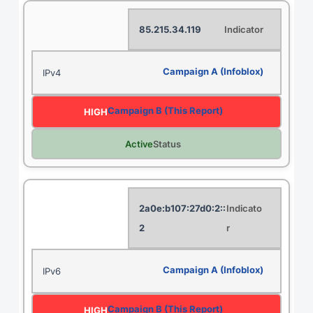
85.215.34.119
IPv4
HIGH
Active
2a0e:b107:27d0:2::
2
IPv6
HIGH