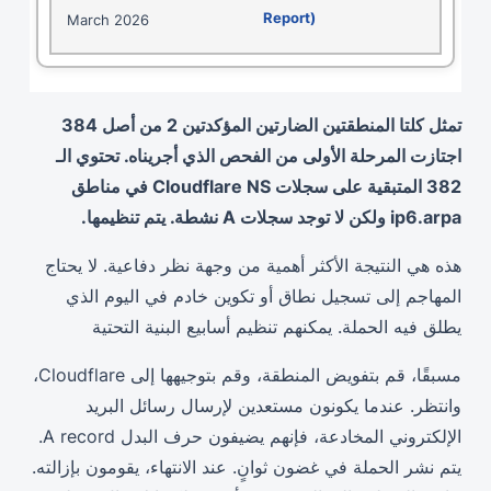
March 2026
تمثل كلتا المنطقتين الضارتين المؤكدتين 2 من أصل 384
اجتازت المرحلة الأولى من الفحص الذي أجريناه. تحتوي الـ
382 المتبقية على سجلات Cloudflare NS في مناطق
ip6.arpa ولكن لا توجد سجلات A نشطة. يتم تنظيمها.
هذه هي النتيجة الأكثر أهمية من وجهة نظر دفاعية. لا يحتاج
المهاجم إلى تسجيل نطاق أو تكوين خادم في اليوم الذي
يطلق فيه الحملة. يمكنهم تنظيم أسابيع البنية التحتية
مسبقًا، قم بتفويض المنطقة، وقم بتوجيهها إلى Cloudflare،
وانتظر. عندما يكونون مستعدين لإرسال رسائل البريد
الإلكتروني المخادعة، فإنهم يضيفون حرف البدل A record.
يتم نشر الحملة في غضون ثوانٍ. عند الانتهاء، يقومون بإزالته.