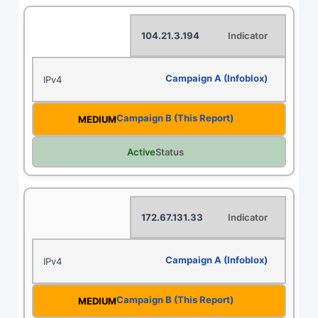
104.21.3.194
IPv4
MEDIUM
Active
172.67.131.33
IPv4
MEDIUM