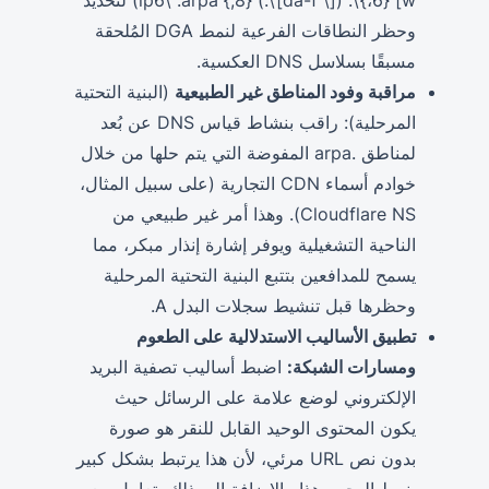
وحظر النطاقات الفرعية لنمط DGA المُلحقة
مسبقًا بسلاسل DNS العكسية.
مراقبة وفود المناطق غير الطبيعية
(البنية التحتية
المرحلية): راقب بنشاط قياس DNS عن بُعد
لمناطق .arpa المفوضة التي يتم حلها من خلال
خوادم أسماء CDN التجارية (على سبيل المثال،
Cloudflare NS). وهذا أمر غير طبيعي من
الناحية التشغيلية ويوفر إشارة إنذار مبكر، مما
يسمح للمدافعين بتتبع البنية التحتية المرحلية
وحظرها قبل تنشيط سجلات البدل A.
تطبيق الأساليب الاستدلالية على الطعوم
ومسارات الشبكة:
اضبط أساليب تصفية البريد
الإلكتروني لوضع علامة على الرسائل حيث
يكون المحتوى الوحيد القابل للنقر هو صورة
بدون نص URL مرئي، لأن هذا يرتبط بشكل كبير
بنمط الهجوم هذا. بالإضافة إلى ذلك، تعامل مع