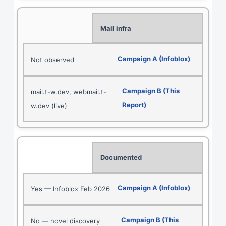
Mail infra
Not observed
mail.t-w.dev, webmail.t-
w.dev (live)
Documented
Yes — Infoblox Feb 2026
No — novel discovery