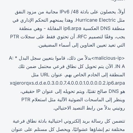
أولاً، يحصلون على بادئة IPv6 /48 مجانية من مزود النفق
مثل Hurricane Electric. وهذا يمنحهم التحكم الإداري في
منطقة DNS العكسية ip6.arpa المقابلة - وهي منطقة
يجب، وفقًا لتصميم RFC، أن تحتوي فقط على سجلات PTR
التي تعيد تعيين العناوين إلى أسماء المضيفين.
<malicious-ip>بدلاً من ذلك، قاموا بتعيين سجل البدل A: *
IN A. الآن يتم تحويل كل نطاق فرعي محتمل ضمن تلك
المنطقة إلى الخادم الخاص بهم. عنوان URL مثل
xqjerorqxs.d.d.e.0.3.0.0.7.4.0.0.0.1.0.0.0.0.2.ip6.arpa
هو DNS صالح تقنيًا، ويتم تحويله إلى عنوان IP حقيقي،
وينظر إلى الماسحات الضوئية الآلية مثل استعلام PTR
روتيني بدلاً من رابط التصيد الاحتيالي.
تتضمن كل رسالة بريد إلكتروني احتيالية بادئة نطاق فرعية
مختلفة تم إنشاؤها عشوائيًا، ويحصل كل مستلم على عنوان