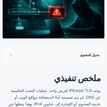
جدول المحتوى
كيف يعمل الهجوم
ملخص تنفيذي
تحليل البنية التحتية والحملات المرصودة
النتائج
يوجد IP6.arpa TLD لغرض واحد: عمليات البحث العكسية
التأثير
عن DNS. لم يتم تصميمه أبدًا لاستضافة مواقع الويب أو
التوصيات
خدمة المحتوى أو الإشارة إلى عناوين IPv4. وهذا يجعلها غير