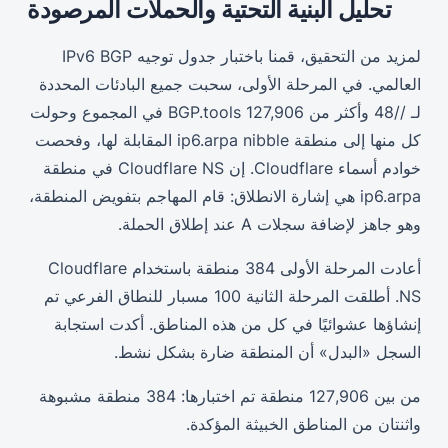
تحليل البنية التحتية والحملات المرصودة
لمزيد من التحقيق، قمنا باختبار جدول توجيه IPv6 BGP
العالمي. في المرحلة الأولى، سحبت جميع البادئات المحددة
لـ //48 وأكثر من BGP.tools 127,906 في المجموع وحولت
كل منها إلى منطقة ip6.arpa nibble المقابلة لها، وفحصت
خوادم أسماء Cloudflare. إن Cloudflare NS في منطقة
ip6.arpa هي إشارة الانطلاق: قام المهاجم بتفويض المنطقة،
وهو جاهز لإضافة سجلات A عند إطلاق الحملة.
أعادت المرحلة الأولى 384 منطقة باستخدام Cloudflare
NS. أطلقت المرحلة الثانية 100 مسبار للنطاق الفرعي تم
إنشاؤها عشوائيًا في كل من هذه المناطق. أكدت استجابة
السجل «البدل» أن المنطقة ضارة بشكل نشط.
من بين 127,906 منطقة تم اختبارها: 384 منطقة مشبوهة
واثنتان من المناطق الخبيثة المؤكدة.