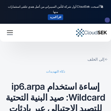
🚀
أصبحت CloudSek أول شركة للأمن السيبراني من أصل هندي تتلقى استثمارات
منها
اقرأ المزيد
إلى الخلف
ذكاء التهديدات
إساءة استخدام ip6.arpa
Wildcard: صيد البنية التحتية
للتصيد الاحتيالي عبر بادئات