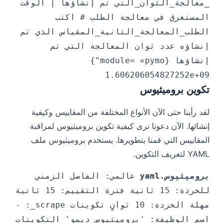
_معالجة_الثوان_التي تم إنشاؤها | الوقت
المستغرق في معالجة الطلب # اكتب
الطلب_المعالجة_الثانية_المقياس الذي تم
إنشاؤه عدد ثوان المعالجة التي تم
إنشاؤها {module= «pymo"}
1.606206054827252e+09
تكوين بروميثيوس
لقد رأينا حتى الآن الأنواع المختلفة من المقاييس وكيفية
إنشائها. الآن دعونا نرى كيفية تكوين بروميثيوس لمراقبة
المقاييس التي قمنا بتطويرها. يستخدم بروميثيوس ملف
YAML لتعريف التكوين.
بروميثيوس.yaml
عالمي: الفاصل الزمني
للخردة: 15 ثانية فترة التقييم: 15 ثانية
مهلة الخردة: 10 ثوانٍ تكوينات scrape_: -
اسم الوظيفة: 'بروميثيوس_ديمو' التكوينات