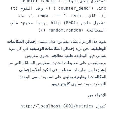
تستغرق بعض الوقت."» Counter.labels
('counter_demo') .inc () وقت النوم (t)
إذا كان __name__ == '__main__': بدء
تشغيل خادم http (8001) بينما صحيح: طلب
المعالجة (random.random ())
يقوم هذا الرمز بإنشاء مقياس عداد يسمى
إجمالي المكالمات
الوظيفية
. نحن نزيد
إجمالي المكالمات الوظيفية
في كل مرة
نسمي فيها الوظيفة
طلب معالجة
. تحتوي مقاييس
بروميثيوس على تصنيفات لتحديد المقاييس المماثلة التي تم
إنشاؤها من تطبيقات مختلفة. في الكود أعلاه،
إجمالي
المكالمات الوظيفية
يحتوي على تسمية تسمى الوحدة
النمطية بقيمة تساوي
كاونتر ديمو
الإخراج من
كيرل http://localhost:8001/metrics