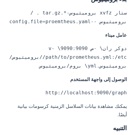
ستار xvfz بروميثيوس-*.tar.gz . /
بروميثيوس --config.file=proemtheus.yaml
عامل ميناء
دوكر ران\ -ص 9090:9090\ -v
/path/to/prometheus.yml:/etc/بروميثيوس/
بروميثيوس.yml\ بروم/بروميثيوس
الوصول إلى واجهة المستخدم
http://localhost:9090/graph
يمكنك مشاهدة بيانات السلاسل الزمنية كرسومات بيانية
أيضًا.
التنبيه