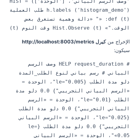
'وصف الرسم البياني'، ['الوحدة']) HIST =
h.labels ('histogram_demo') طلب العملية
(t) def: «" «دالة وهمية تستغرق بعض
الوقت."» Hist.Observe (t) وقت النوم (t)
الإخراج من
كيرل http://localhost:8003/metrics
سيكون:
# HELP request_duration وصف الرسم
البياني # رسم بياني لنوع الطلب_المدة
دلو مدة الطلب {le="0.005"، الوحدة =
«الرسم البياني التجريبي"} 0.0 دلو مدة
الطلب {le="0.01"، الوحدة = «الرسم
البياني التجريبي"} 0.0 دلو مدة الطلب
{le="0.025"، الوحدة = «الرسم البياني
التجريبي"} 0.0 دلو مدة الطلب {le=
«0.05"، الوحدة = «الرسم البياني