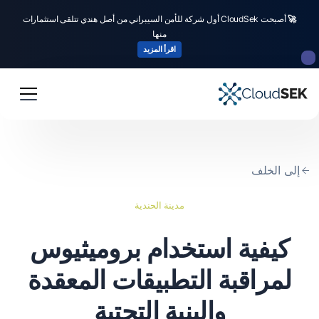
🚀
أصبحت CloudSek أول شركة للأمن السيبراني من أصل هندي تتلقى استثمارات
منها
اقرأ المزيد
إلى الخلف
مدينة الحندية
كيفية استخدام بروميثيوس
لمراقبة التطبيقات المعقدة
والبنية التحتية