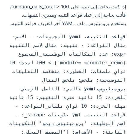
إذا كنت بحاجة إلى تنبيه على function_calls_total > 100،
فأنت بحاجة إلى إعداد قواعد التنبيه ومديري التنبيهات.
يستخدم بروميثيوس ملف YAML آخر لتعريف قواعد التنبيه.
قواعد التنبيه. yaml
المجموعات: - الاسم:
مثال القواعد: - تنبيه: مثال لاسم التنبيه
expr: عدد المكالمات الوظيفية_المجموع
{module= «counter_demo"} > 100 لمدة: 10
ثوانٍ ملصقات: الخطورة: منخفضة التعليقات
التوضيحية: ملخص: ملخص المثال
بروميثيوس.yaml
عالمي: الفاصل الزمني
للخردة: 15 ثانية فترة التقييم: 15 ثانية
مهلة الخردة: 10 ثوانٍ ملفات_القواعد: -
قواعد التنبيه. yml تكوينات scrape_: -
اسم الوظيفة: 'بروميثيوس_ديمو' التكوينات
الثابتة: - الأهداف: ['المضيف المحلي: