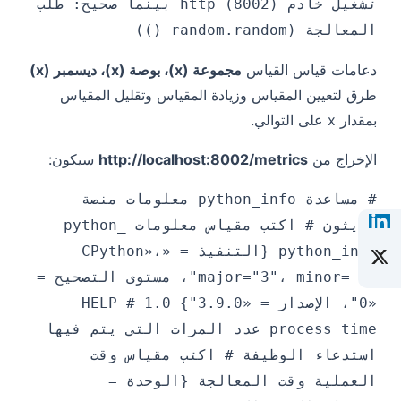
تشغيل خادم http (8002) بينما صحيح: طلب
المعالجة (random.random ())
دعامات قياس القياس
مجموعة (x)، بوصة (x)، ديسمبر (x)
طرق لتعيين المقياس وزيادة المقياس وتقليل المقياس
بمقدار x على التوالي.
الإخراج من
http://localhost:8002/metrics
سيكون:
# مساعدة python_info معلومات منصة
بايثون # اكتب مقياس معلومات python_
python_info {التنفيذ = «CPython»،
major="3"، minor= «9"، مستوى التصحيح =
«0"، الإصدار = «3.9.0"} 1.0 # HELP
process_time عدد المرات التي يتم فيها
استدعاء الوظيفة # اكتب مقياس وقت
العملية وقت المعالجة {الوحدة =