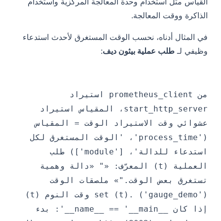
القياس مثل استخدام وحدة المعالجة المركزية واستخدام
الذاكرة ووقت المعالجة.
في المثال أدناه، نحسب الوقت المستغرق لأحدث استدعاء
وظيفي لـ
طلب عملية بيثون ديف
:
من prometheus_client استيراد
start_http_server، المقياس استيراد
عشوائي وقت الاستيراد الوقت = المقياس
('process_time'، 'الوقت المستغرق لكل
استدعاء للدالة'، ['module']) طلب
العملية (t) المعرّف: «" «دالة وهمية
تستغرق بعض الوقت."» ملصقات الوقت
('gauge_demo') .set (t) وقت النوم (t)
إذا كان __name__ == '__main__': بدء