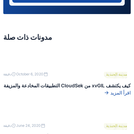
مدونات ذات صلة
هذا نص داخل
مدينة الحندية
October 6, 2020
دقيقة
كتلة div.
كيف يكتشف xvGIL من CloudSek التطبيقات المخادعة والمزيفة
اقرأ المزيد
هذا نص داخل
مدينة الحندية
June 24, 2020
دقيقة
كتلة div.