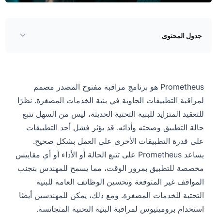
جدول المحتوى
عمارة بروميثيوس
أنواع بروميثيوس المترية
Prometheus هو برنامج مراقبة مفتوح المصدر مصمم
عداد
لمراقبة التطبيقات الحاوية في بنية الخدمات المصغرة. نظرًا
مقياس
للتعقيد المتزايد للبنية التحتية الحديثة، ليس من السهل تتبع
حالة التطبيق وصحته وأدائه. قد يؤثر فشل أحد التطبيقات
الرسم البياني
على قدرة التطبيقات الأخرى على العمل بشكل صحيح.
ملخص
يساعد Prometheus على تتبع الحالة أو الأداء أو أي مقاييس
مخصصة للتطبيق بمرور الوقت، مما يسمح للمهندس بتجنب
تكوين بروميثيوس
المواقف غير المتوقعة وتحسين الوظائف العامة للبنية
بدء بروميثيوس
التحتية للخدمات المصغرة. ومع ذلك، يمكن للمهندسين أيضًا
التنبيه
استخدام بروميثيوس لمراقبة البنية التحتية المتجانسة.