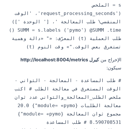
s = الملخص
('request_processing_seconds'، 'الوقت
المنقضي\ طلب المعالجة '، [' الوحدة '])
SUMM = s.labels ('pymo') @SUMM .time ()
طلب العملية (t) المعرّف: «" «دالة وهمية
تستغرق بعض الوقت."» وقت النوم (t)
الإخراج من
كيرل http://localhost:8004/metrics
سيكون:
# طلب المساعدة - المعالجة - الثواني -
الوقت المستغرق في معالجة الطلب # اكتب
ملخص الطلب_المعالجة_والثواني عدد ثوان
معالجة الطلبات {module= «pymo"} 20.0
مجموع ثوان المعالجة {module= «pymo"}
8.590708531 # طلب المساعدة