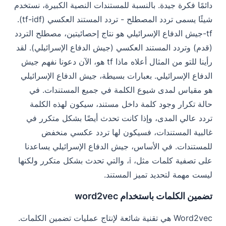
دائمًا فكرة جيدة. بالنسبة للمستندات النصية الكبيرة، نستخدم
شيئًا يسمى تردد المصطلح - تردد المستند العكسي
(tf-idf)
.
tf-جيش الدفاع الإسرائيلي
هو نتاج إحصائيتين، مصطلح التردد
(قدم)
وتردد المستند العكسي
(جيش الدفاع الإسرائيلي)
. لقد
رأينا للتو من المثال أعلاه ماذا
tf
هو، الآن دعونا نفهم
جيش
الدفاع الإسرائيلي
. بعبارات بسيطة،
جيش الدفاع الإسرائيلي
هو مقياس لمدى شيوع الكلمة في جميع المستندات. في
حالة تكرار وجود كلمة داخل مستند، سيكون لهذه الكلمة
تردد عالي المدى، وإذا كانت تحدث أيضًا بشكل متكرر في
غالبية المستندات، فسيكون لها تردد عكسي منخفض
للمستندات. في الأساس،
جيش الدفاع الإسرائيلي
يساعدنا
على تصفية كلمات مثل، i، والتي تحدث بشكل متكرر ولكنها
ليست مهمة لتحديد تميز المستند.
تضمين الكلمات باستخدام word2vec
Word2vec هي تقنية شائعة لإنتاج عمليات تضمين الكلمات.