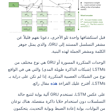
قبل استكشافها واحدة تلو الأخرى، دعونا نفهم قليلاً عن
مشفر التسلسل المستند إلى GRU، والذي يمثل جوهر
الكلمة ومشفر الجملة لهذه البنية.
الوحدات المتكررة المسورة أو GRU هي نوع مختلف من
LSTMs (شبكات الذاكرة طويلة المدى) والتي هي في الواقع
نوع من الشبكات العصبية المتكررة. إذا لم تكن على دراية بـ
هذه
LSTMs، أقترح عليك القراءة
مقال رائع.
على عكس LSTM، تستخدم GRU آلية بوابة لتتبع حالة
التسلسلات دون استخدام خلايا ذاكرة منفصلة. هناك نوعان
من البوابات، بوابة إعادة الضبط وبوابة التحديث. يتحكمون