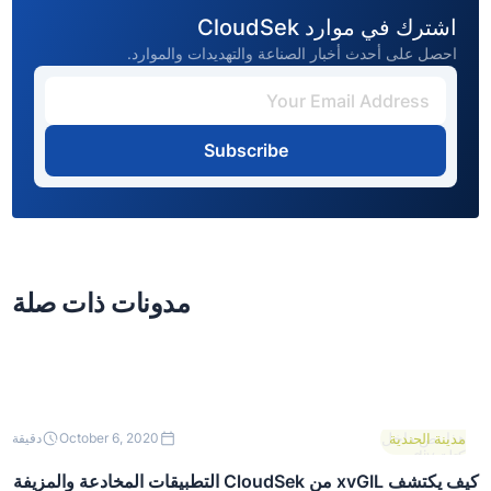
اشترك في موارد CloudSek
احصل على أحدث أخبار الصناعة والتهديدات والموارد.
Subscribe
مدونات ذات صلة
هذا نص داخل
مدينة الحندية
October 6, 2020
دقيقة
كتلة div.
كيف يكتشف xvGIL من CloudSek التطبيقات المخادعة والمزيفة