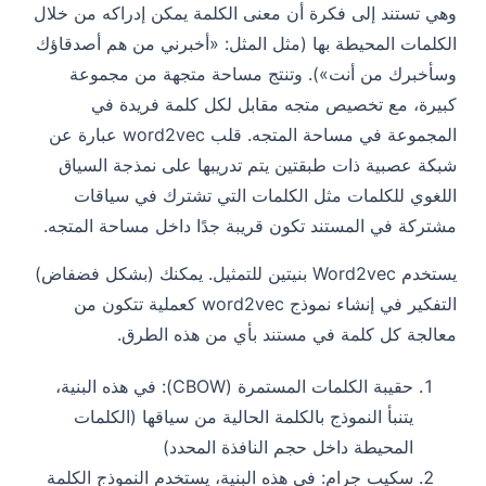
وهي تستند إلى فكرة أن معنى الكلمة يمكن إدراكه من خلال
الكلمات المحيطة بها (مثل المثل: «أخبرني من هم أصدقاؤك
وسأخبرك من أنت»). وتنتج مساحة متجهة من مجموعة
كبيرة، مع تخصيص متجه مقابل لكل كلمة فريدة في
المجموعة في مساحة المتجه. قلب word2vec عبارة عن
شبكة عصبية ذات طبقتين يتم تدريبها على نمذجة السياق
اللغوي للكلمات مثل الكلمات التي تشترك في سياقات
مشتركة في المستند تكون قريبة جدًا داخل مساحة المتجه.
يستخدم Word2vec بنيتين للتمثيل. يمكنك (بشكل فضفاض)
التفكير في إنشاء نموذج word2vec كعملية تتكون من
معالجة كل كلمة في مستند بأي من هذه الطرق.
حقيبة الكلمات المستمرة (CBOW)
: في هذه البنية،
يتنبأ النموذج بالكلمة الحالية من سياقها (الكلمات
المحيطة داخل حجم النافذة المحدد)
سكيب جرام
: في هذه البنية، يستخدم النموذج الكلمة