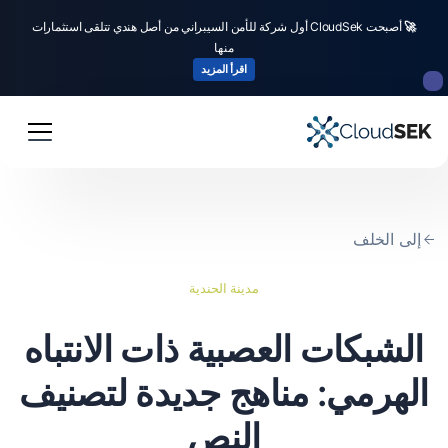
🚀
أصبحت CloudSek أول شركة للأمن السيبراني من أصل هندي تتلقى استثمارات
منها
اقرأ المزيد
إلى الخلف
مدينة الحندية
الشبكات العصبية ذات الانتباه
الهرمي: مناهج جديدة لتصنيف
النص