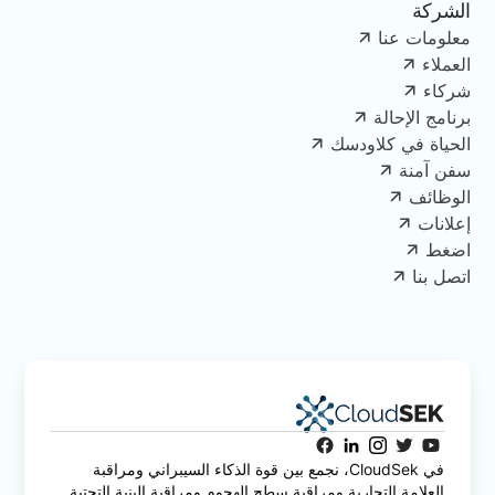
الشركة
معلومات عنا
العملاء
شركاء
برنامج الإحالة
الحياة في كلاودسك
سفن آمنة
الوظائف
إعلانات
اضغط
اتصل بنا
في CloudSek، نجمع بين قوة الذكاء السيبراني ومراقبة
العلامة التجارية ومراقبة سطح الهجوم ومراقبة البنية التحتية