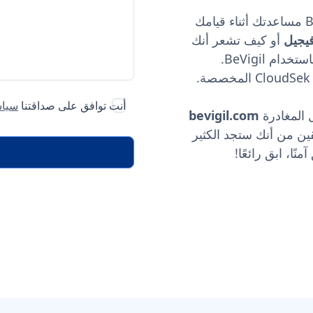
لذلك، نريد أن نسمع منكم جميعًا أيضًا كيف يمكن لـ BeVigil مساعدتك أثناء قيامك
يجيل
أو كيف تشعر أنك
تستطيع. أخبرنا بكل تلك النتائج الفريدة التي حصلت عليها باستخدام BeVigil.
أنت توافق على صداقتنا
سياس
bevigil.com
ين من أنك ستجد الكثير
ًا، ابق رائعًا!