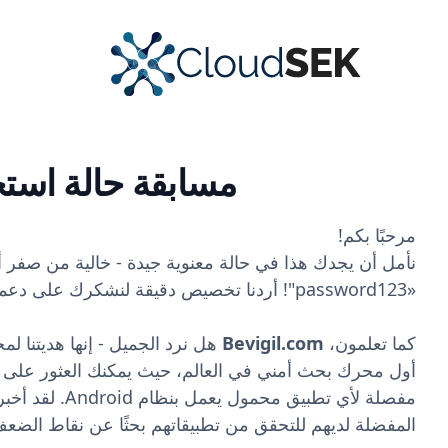
مسابقة حالة استخدام l
مرحبًا بكم!
نأمل أن يجدك هذا في حالة معنوية جيدة - خالية من صفر 
«password123"! أردنا تخصيص دقيقة لنشكرك على دعمك في رحلة CloudSek.
كما تعلمون،
Bevigil.com
هل نرد الجميل - إنها هديتنا لمج
أول محرك بحث أمني في العالم، حيث يمكنك العثور على د
مفصلة لأي تطبيق محمول
المفضلة لديهم للتحقق من تطبيقاتهم بحثًا عن نقاط الضع